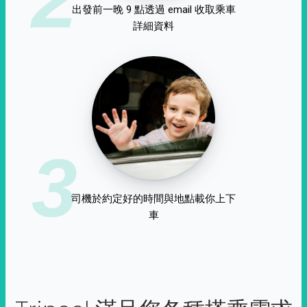
出發前一晚 9 點透過 email 收取乘車
詳細資料
3
司機於約定好的時間與地點載你上下
車