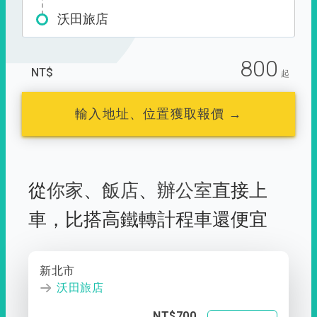
沃田旅店
800
NT$
起
輸入地址、位置獲取報價 →
從
你家
、
飯店
、
辦公室
直接上
車，
比搭高鐵轉計程車還便宜
新北市
沃田旅店
NT$700