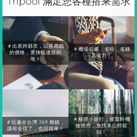
Tripool 滿足您各種搭乘需求
＃出差跨縣市，以搭高鐵
＃機場叫車，省時、省錢
的價格，更快抵達目的
又省力！
地！
＃秘境小旅行，抓緊時機
＃玩遍全台灣 368 鄉鎮，
搶拍照，免找車位輕鬆
讓你去得了，也回得來！
到！