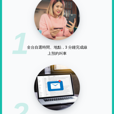
1
全台自選時間、地點，3 分鐘完成線
上預約叫車
2