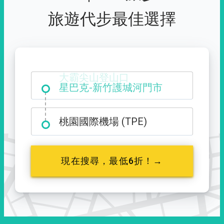
旅遊代步最佳選擇
大霸尖山登山口
桃園國際機場 (TPE)
現在搜尋，最低6折！→