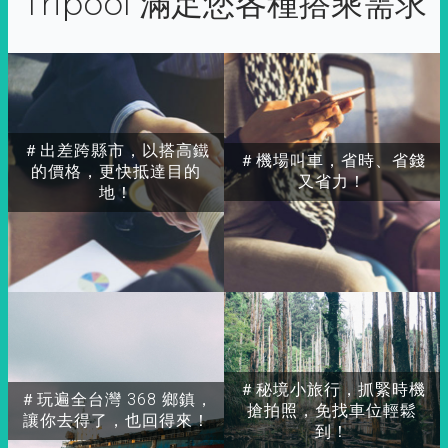
Tripool 滿足您各種搭乘需求
＃出差跨縣市，以搭高鐵
＃機場叫車，省時、省錢
的價格，更快抵達目的
又省力！
地！
＃秘境小旅行，抓緊時機
＃玩遍全台灣 368 鄉鎮，
搶拍照，免找車位輕鬆
讓你去得了，也回得來！
到！