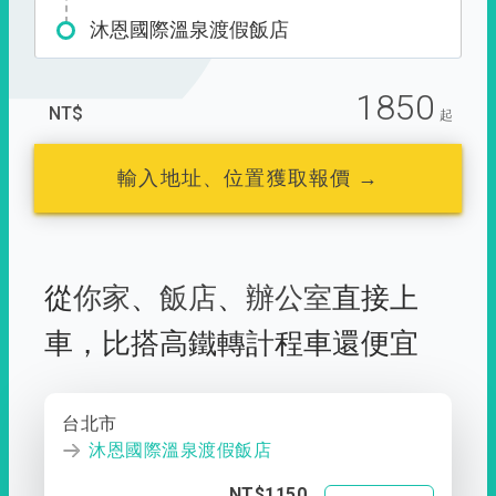
沐恩國際溫泉渡假飯店
1850
NT$
起
輸入地址、位置獲取報價 →
從
你家
、
飯店
、
辦公室
直接上
車，
比搭高鐵轉計程車還便宜
台北市
沐恩國際溫泉渡假飯店
NT$1150