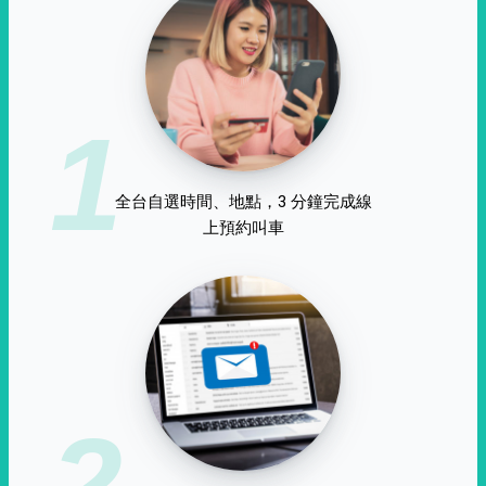
1
全台自選時間、地點，3 分鐘完成線
上預約叫車
2