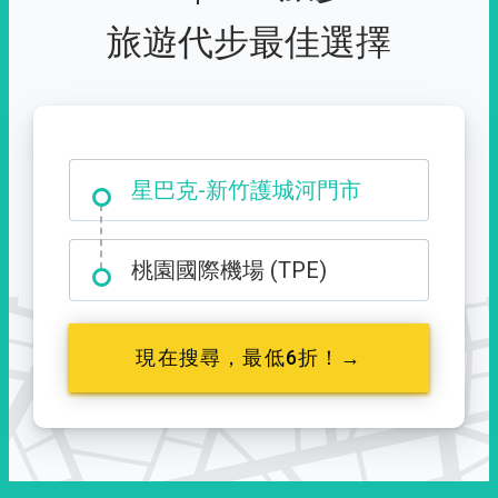
旅遊代步最佳選擇
大霸尖山登山口
星巴克-新竹護城河門市
桃園國際機場 (TPE)
現在搜尋，最低6折！→