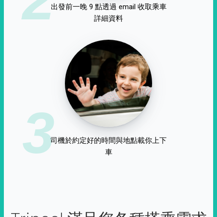
出發前一晚 9 點透過 email 收取乘車
詳細資料
3
司機於約定好的時間與地點載你上下
車