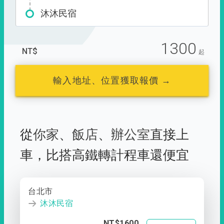
沐沐民宿
1300
NT$
起
輸入地址、位置獲取報價 →
從
你家
、
飯店
、
辦公室
直接上
車，
比搭高鐵轉計程車還便宜
台北市
沐沐民宿
NT$1600