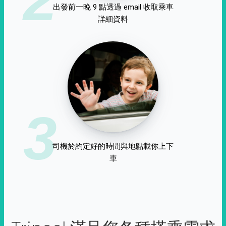
出發前一晚 9 點透過 email 收取乘車
詳細資料
3
司機於約定好的時間與地點載你上下
車