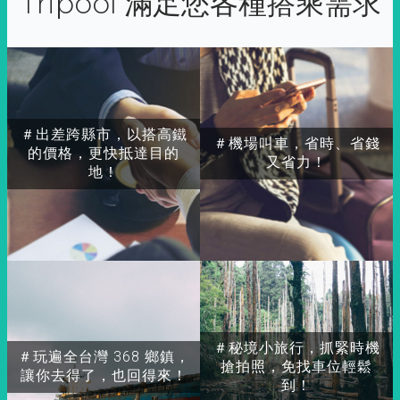
Tripool 滿足您各種搭乘需求
＃出差跨縣市，以搭高鐵
＃機場叫車，省時、省錢
的價格，更快抵達目的
又省力！
地！
＃秘境小旅行，抓緊時機
＃玩遍全台灣 368 鄉鎮，
搶拍照，免找車位輕鬆
讓你去得了，也回得來！
到！