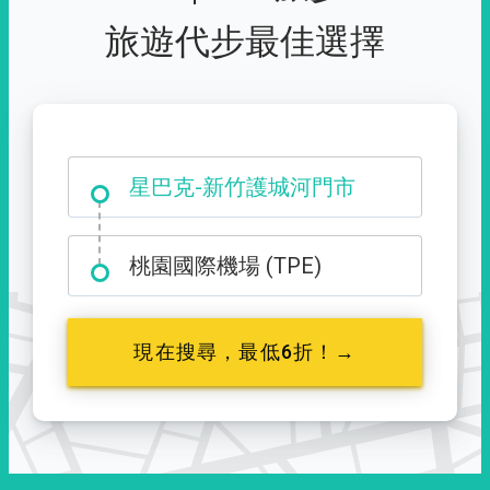
旅遊代步最佳選擇
大霸尖山登山口
星巴克-新竹護城河門市
桃園國際機場 (TPE)
現在搜尋，最低6折！→