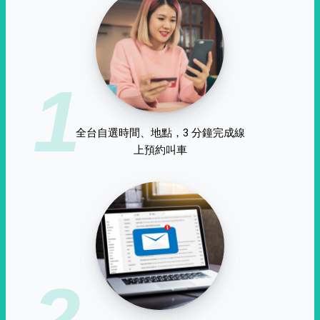
1
全台自選時間、地點，3 分鐘完成線
上預約叫車
2