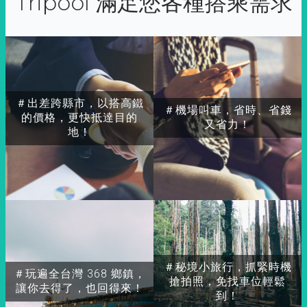
Tripool 滿足您各種搭乘需求
＃出差跨縣市，以搭高鐵
＃機場叫車，省時、省錢
的價格，更快抵達目的
又省力！
地！
＃秘境小旅行，抓緊時機
＃玩遍全台灣 368 鄉鎮，
搶拍照，免找車位輕鬆
讓你去得了，也回得來！
到！