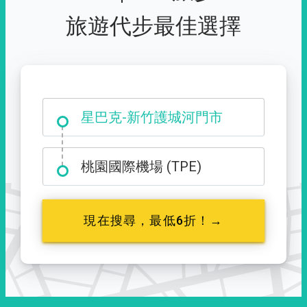
旅遊代步最佳選擇
大霸尖山登山口
星巴克-新竹護城河門市
桃園國際機場 (TPE)
現在搜尋，最低6折！→