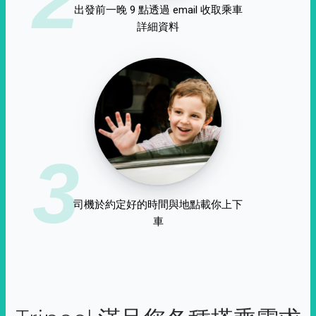
出發前一晚 9 點透過 email 收取乘車
詳細資料
3
司機於約定好的時間與地點載你上下
車