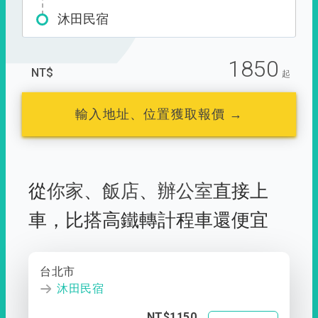
沐田民宿
1850
NT$
起
輸入地址、位置獲取報價 →
從
你家
、
飯店
、
辦公室
直接上
車，
比搭高鐵轉計程車還便宜
台北市
沐田民宿
NT$1150