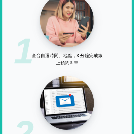
1
全台自選時間、地點，3 分鐘完成線
上預約叫車
2