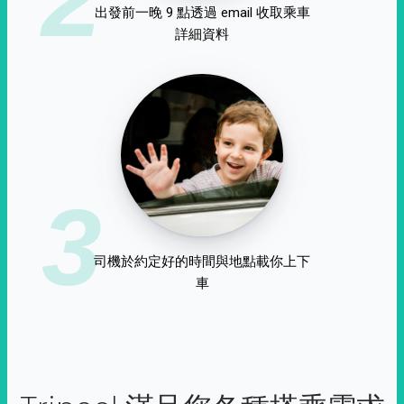
出發前一晚 9 點透過 email 收取乘車
詳細資料
3
司機於約定好的時間與地點載你上下
車