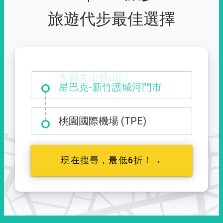
旅遊代步最佳選擇
大霸尖山登山口
桃園國際機場 (TPE)
現在搜尋，最低6折！→