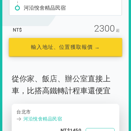
河沿悅舍精品民宿
2300
NT$
起
輸入地址、位置獲取報價 →
從
你家
、
飯店
、
辦公室
直接上
車，
比搭高鐵轉計程車還便宜
台北市
河沿悅舍精品民宿
NT$1450