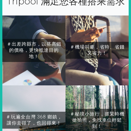
Tripool 滿足您各種搭乘需求
＃出差跨縣市，以搭高鐵
＃機場叫車，省時、省錢
的價格，更快抵達目的
又省力！
地！
＃秘境小旅行，抓緊時機
＃玩遍全台灣 368 鄉鎮，
搶拍照，免找車位輕鬆
讓你去得了，也回得來！
到！