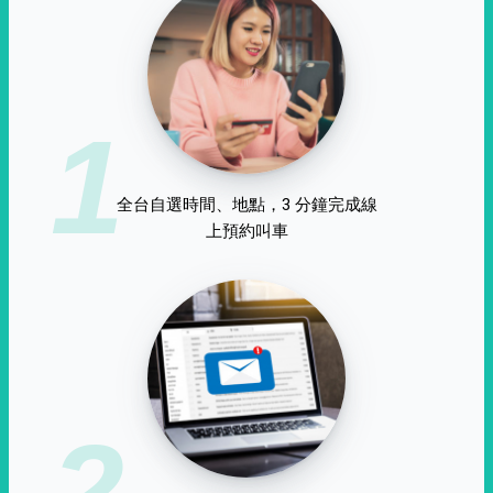
1
全台自選時間、地點，3 分鐘完成線
上預約叫車
2