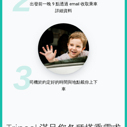
出發前一晚 9 點透過 email 收取乘車
詳細資料
3
司機於約定好的時間與地點載你上下
車