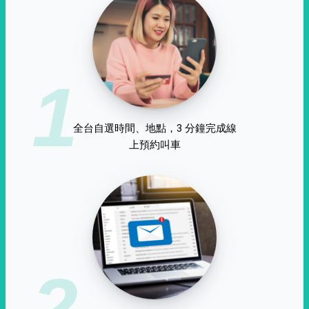
1
全台自選時間、地點，3 分鐘完成線
上預約叫車
2