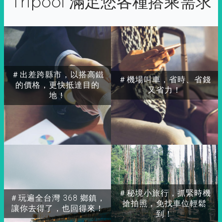
Tripool 滿足您各種搭乘需求
＃出差跨縣市，以搭高鐵
＃機場叫車，省時、省錢
的價格，更快抵達目的
又省力！
地！
＃秘境小旅行，抓緊時機
＃玩遍全台灣 368 鄉鎮，
搶拍照，免找車位輕鬆
讓你去得了，也回得來！
到！