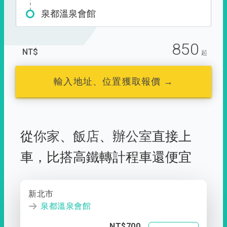
泉都溫泉會館
850
NT$
起
輸入地址、位置獲取報價 →
從
你家
、
飯店
、
辦公室
直接上
車，
比搭高鐵轉計程車還便宜
新北市
泉都溫泉會館
NT$700