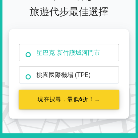
旅遊代步最佳選擇
大霸尖山登山口
星巴克-新竹護城河門市
桃園國際機場 (TPE)
現在搜尋，最低6折！→