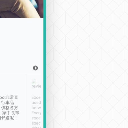
Joy Marsh
Benny Lau
1月12日
1 個月前
ool非常喜
Excellent service. We have
清境入住1晚, 由
、行車品
used Tripool to travel
清境, 都是乘坐由 Tri
、價格各方
between cities in Taiwan.
安排的車子, 接送都
，家中長輩
Every driver has been
去程司機早10分鐘到
很舒適呢！
excellent and arrives
程時遇上道路阻塞, 
exactly on time. As there is
鐘到達(可以接受),