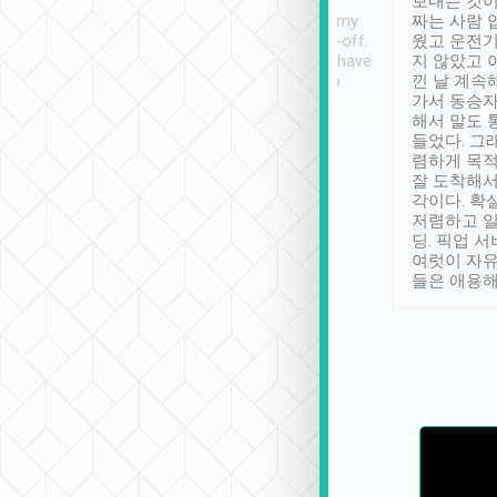
ther places of
booking to confirm if I
보내는 것이
t not known to
have safely arrived at my
짜는 사람 
 so definitely more
destination after drop-off.
웠고 운전기
se” feels). Really
Definitely something I have
지 않았고 
t. No delay in
not seen elsewhere 👍
낀 날 계속
and had a lovely
가서 동승자
up to lavender
해서 말도 
 Thank you tripool!
들었다. 그
렴하게 목
잘 도착해서
각이다. 확
저렴하고 일
딩. 픽업 
여럿이 자
들은 애용해