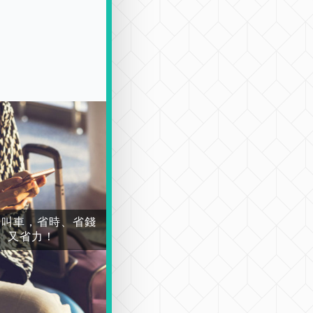
場叫車，省時、省錢
又省力！