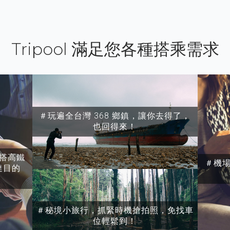
Tripool 滿足您各種搭乘需求
＃玩遍全台灣 368 鄉鎮，讓你去得了，
也回得來！
搭高鐵
＃機
達目的
＃秘境小旅行，抓緊時機搶拍照，免找車
位輕鬆到！