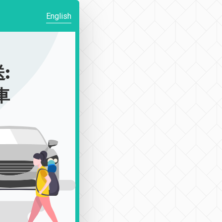
English
:
車