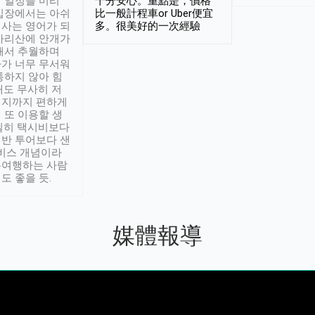
 일정을 미리
十分安心。重點是，價格
입장에서는 아쉬
比一般計程車or Uber便宜
사는 영어가 되
多。很美好的一次經驗
아리산에 안개가
해서 추월하며
가 너무 무서워
통하지 않아 힘
래도 무사히 저
적지까지 편하게
 또 이용할 생
실히 택시비보다
반 투어보다 샌
서비스 개념이라
유여행하는 사람
도 좋을 듯.
媒體報導