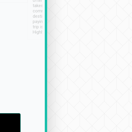
often limited English it
潔, 沒有煙味, 車
takes the difficulty out of
定
communicating the
destination details and
paying online prior to the
trip is very convenient.
Highly recommended