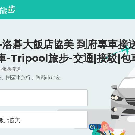
-洛碁大飯店協美 到府專車接送
/車-Tripool旅步-交通|接駁|包
，機場接送
遊、閨蜜小旅行、跨縣市出差
飯店協美