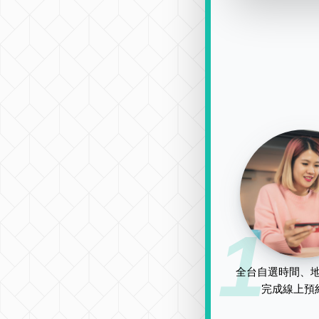
1
全台自選時間、地
完成線上預