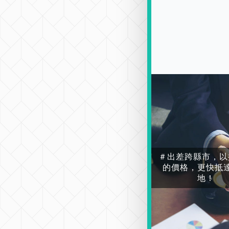
＃出差跨縣市，以
的價格，更快抵
地！