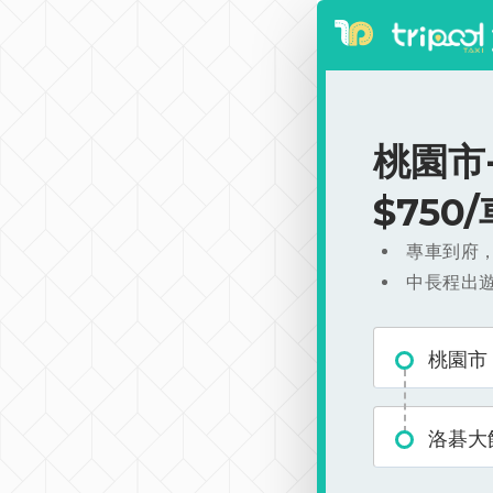
桃園市
$750
專車到府
中長程出
桃園市
洛碁大