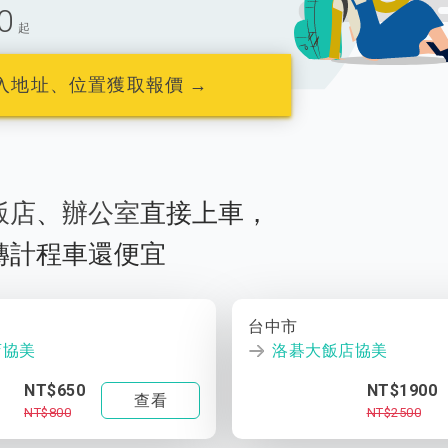
0
起
入地址、位置獲取報價 →
飯店
、
辦公室
直接上車，
轉計程車還便宜
台中市
店協美
洛碁大飯店協美
NT$650
NT$1900
查看
NT$800
NT$2500