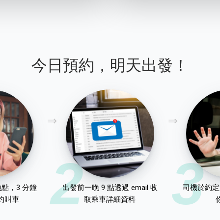
今日預約，明天出發！
2
3
點，3 分鐘
出發前一晚 9 點透過 email 收
司機於約定
約叫車
取乘車詳細資料