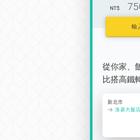
75
NT$
輸
從
你家
、
比搭高鐵
新北市
洛碁大飯