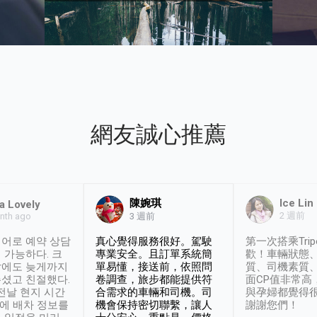
網友誠心推薦
陳婉琪
Ice Lin
a Lovely
2 週前
nth ago
3 週前
어로 예약 상담
真心覺得服務很好。駕駛
第一次搭乘Trip
 가능하다. 크
專業安全。且訂單系統簡
歡！車輛狀態
날에도 늦게까지
單易懂，接送前，依照問
質、司機素質
셨고 친절했다.
卷調查，旅步都能提供符
面CP值非常高
 전날 현지 시간
合需求的車輛和司機。司
與孕婦都覺得
시에 배차 정보를
機會保持密切聯繫，讓人
謝謝您們！