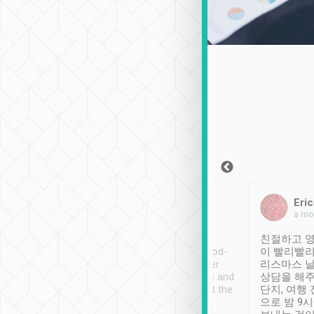
Sean Lee
Jack Ng
Eric
2018年12月30日
1個月前
a mo
ooking to Lavender
Tripool provides great
친절하고 영
- taichung.
service, vehicles in good-
이 빨리빨리
nous area with
condition and the driver
리스마스 
ny public transport.
service was awesome and
상담을 해주
er was so helpful
thoughtful. Driver went the
단지, 여행
ty ( telling us
extra mile on my last
으로 밤 9