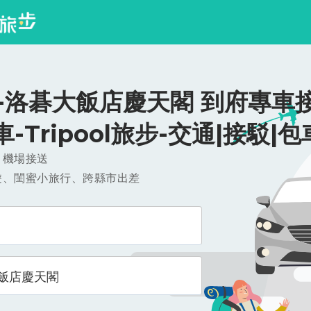
-洛碁大飯店慶天閣 到府專車接
/車-Tripool旅步-交通|接駁|包
，機場接送
遊、閨蜜小旅行、跨縣市出差
飯店慶天閣