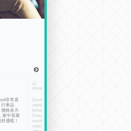
Joy Marsh
Benny Lau
1月12日
1 個月前
ool非常喜
Excellent service. We have
清境入住1晚, 由
、行車品
used Tripool to travel
清境, 都是乘坐由 Tri
、價格各方
between cities in Taiwan.
安排的車子, 接送都
，家中長輩
Every driver has been
去程司機早10分鐘到
很舒適呢！
excellent and arrives
程時遇上道路阻塞, 
exactly on time. As there is
鐘到達(可以接受),