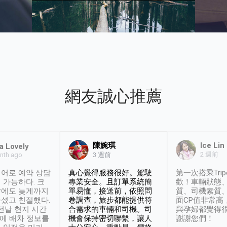
網友誠心推薦
陳婉琪
Ice Lin
a Lovely
2 週前
nth ago
3 週前
어로 예약 상담
真心覺得服務很好。駕駛
第一次搭乘Trip
 가능하다. 크
專業安全。且訂單系統簡
歡！車輛狀態
날에도 늦게까지
單易懂，接送前，依照問
質、司機素質
셨고 친절했다.
卷調查，旅步都能提供符
面CP值非常高
 전날 현지 시간
合需求的車輛和司機。司
與孕婦都覺得
시에 배차 정보를
機會保持密切聯繫，讓人
謝謝您們！