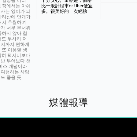
 일정을 미리
十分安心。重點是，價格
입장에서는 아쉬
比一般計程車or Uber便宜
사는 영어가 되
多。很美好的一次經驗
아리산에 안개가
해서 추월하며
가 너무 무서워
통하지 않아 힘
래도 무사히 저
적지까지 편하게
 또 이용할 생
실히 택시비보다
반 투어보다 샌
서비스 개념이라
유여행하는 사람
도 좋을 듯.
媒體報導