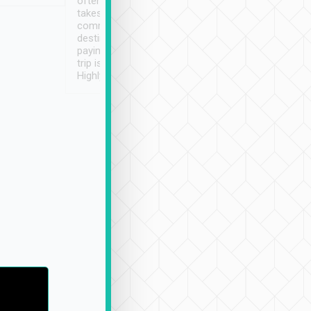
often limited English it
潔, 沒有煙味, 車
takes the difficulty out of
定
communicating the
destination details and
paying online prior to the
trip is very convenient.
Highly recommended