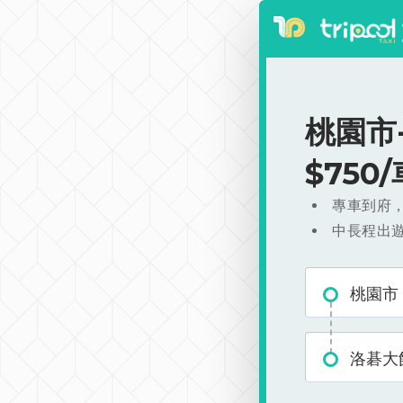
桃園市
$750
專車到府
中長程出
桃園市
洛碁大