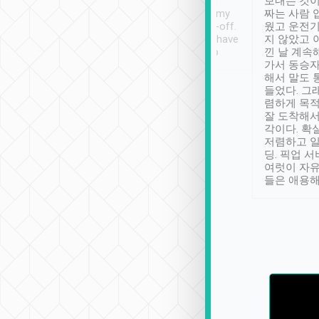
ther places of
booking to confirm if I
보내는 것이
t not known to
have safely arrived at my
짜는 사람 
 so definitely more
destination after drop-off.
웠고 운전기
se” feels). Really
Definitely something I have
지 않았고 
t. No delay in
not seen elsewhere 👍
낀 날 계속
and had a lovely
가서 동승자
up to lavender
해서 말도 
 Thank you tripool!
들었다. 그
렴하게 목
잘 도착해서
각이다. 확
저렴하고 일
딩. 픽업 
여럿이 자
들은 애용해