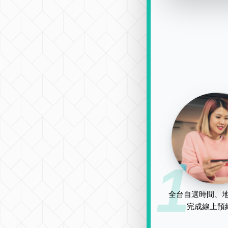
1
全台自選時間、地
完成線上預