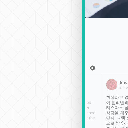
Sean Lee
Jack Ng
Eric
2018年12月30日
1個月前
a mo
ooking to Lavender
Tripool provides great
친절하고 영
- taichung.
service, vehicles in good-
이 빨리빨리
nous area with
condition and the driver
리스마스 
ny public transport.
service was awesome and
상담을 해주
er was so helpful
thoughtful. Driver went the
단지, 여행
ty ( telling us
extra mile on my last
으로 밤 9