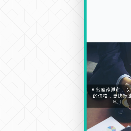
＃出差跨縣市，以
的價格，更快抵
地！