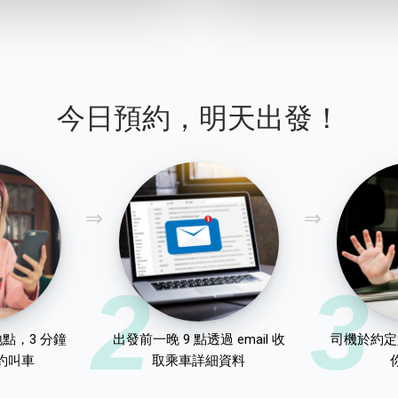
今日預約，明天出發！
2
3
點，3 分鐘
出發前一晚 9 點透過 email 收
司機於約定
約叫車
取乘車詳細資料