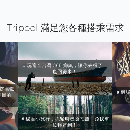
Tripool 滿足您各種搭乘需求
＃玩遍全台灣 368 鄉鎮，讓你去得了，
也回得來！
搭高鐵
＃機
達目的
＃秘境小旅行，抓緊時機搶拍照，免找車
位輕鬆到！