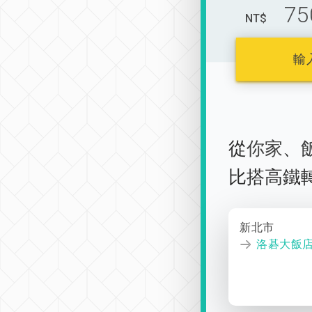
75
NT$
輸
從
你家
、
比搭高鐵
新北市
洛碁大飯