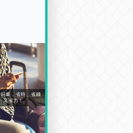
場叫車，省時、省錢
又省力！