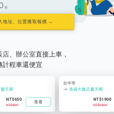
0
起
入地址、位置獲取報價 →
飯店
、
辦公室
直接上車，
轉計程車還便宜
台中市
店慶天閣
洛碁大飯店慶天閣
NT$650
NT$1900
查看
NT$800
NT$2500