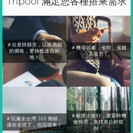
Tripool 滿足您各種搭乘需求
＃出差跨縣市，以搭高鐵
＃機場叫車，省時、省錢
的價格，更快抵達目的
又省力！
地！
＃秘境小旅行，抓緊時機
＃玩遍全台灣 368 鄉鎮，
搶拍照，免找車位輕鬆
讓你去得了，也回得來！
到！