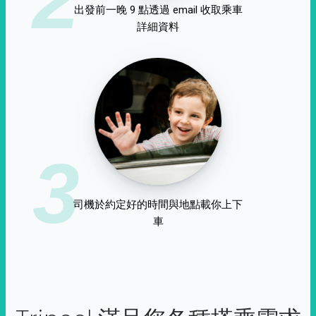
出發前一晚 9 點透過 email 收取乘車
詳細資料
3
司機於約定好的時間與地點載你上下
車