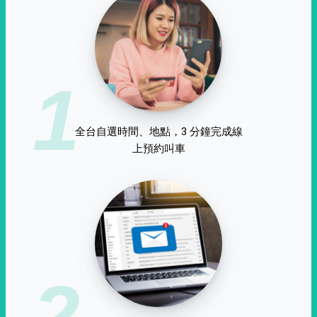
1
全台自選時間、地點，3 分鐘完成線
上預約叫車
2