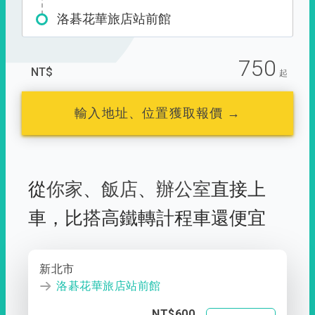
洛碁花華旅店站前館
750
NT$
起
輸入地址、位置獲取報價 →
從
你家
、
飯店
、
辦公室
直接上
車，
比搭高鐵轉計程車還便宜
新北市
洛碁花華旅店站前館
NT$600