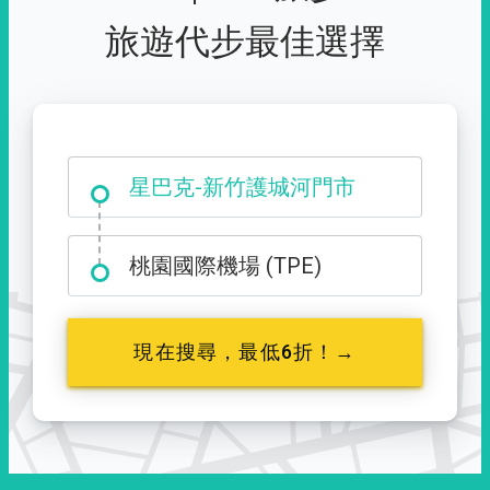
旅遊代步最佳選擇
大霸尖山登山口
星巴克-新竹護城河門市
桃園國際機場 (TPE)
現在搜尋，最低6折！→