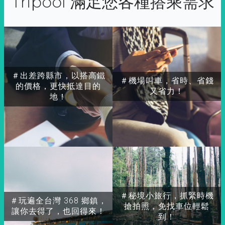
Tripool 滿足您各種搭乘需求
＃出差跨縣市，以搭高鐵
＃機場叫車，省時、省錢
的價格，更快抵達目的
又省力！
地！
＃秘境小旅行，抓緊時機
＃玩遍全台灣 368 鄉鎮，
搶拍照，免找車位輕鬆
讓你去得了，也回得來！
到！