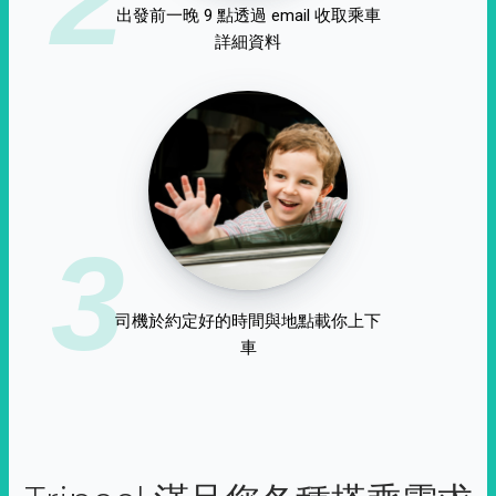
出發前一晚 9 點透過 email 收取乘車
詳細資料
3
司機於約定好的時間與地點載你上下
車