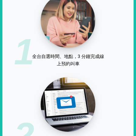
1
全台自選時間、地點，3 分鐘完成線
上預約叫車
2