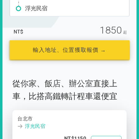
浮光民宿
1850
NT$
起
輸入地址、位置獲取報價 →
從
你家
、
飯店
、
辦公室
直接上
車，
比搭高鐵轉計程車還便宜
台北市
浮光民宿
NT$1150