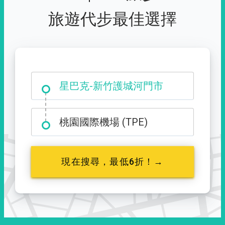
旅遊代步最佳選擇
大霸尖山登山口
星巴克-新竹護城河門市
桃園國際機場 (TPE)
現在搜尋，最低6折！→