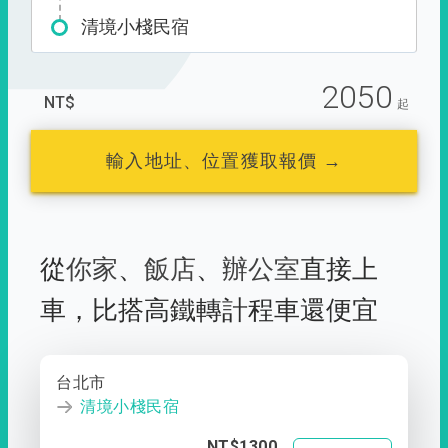
清境小棧民宿
2050
NT$
起
輸入地址、位置獲取報價 →
從
你家
、
飯店
、
辦公室
直接上
車，
比搭高鐵轉計程車還便宜
台北市
清境小棧民宿
NT$1300