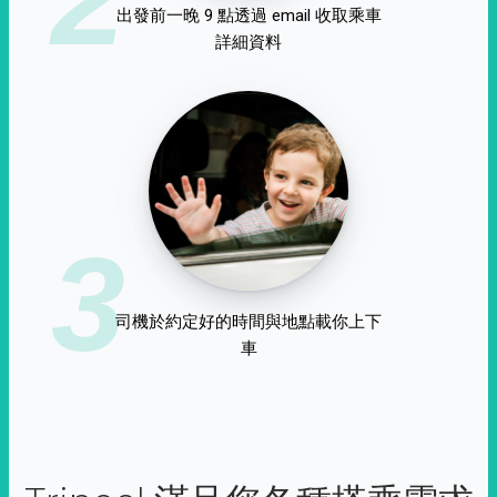
出發前一晚 9 點透過 email 收取乘車
詳細資料
3
司機於約定好的時間與地點載你上下
車