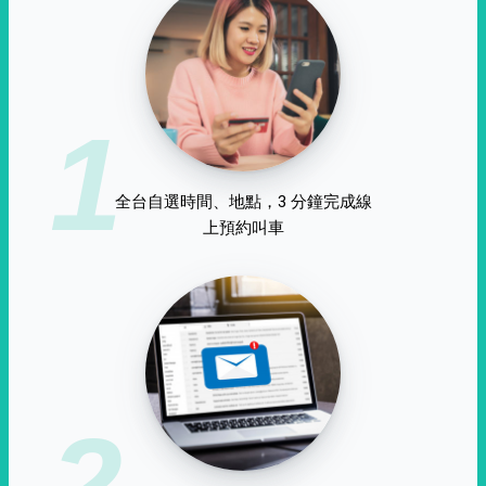
1
全台自選時間、地點，3 分鐘完成線
上預約叫車
2