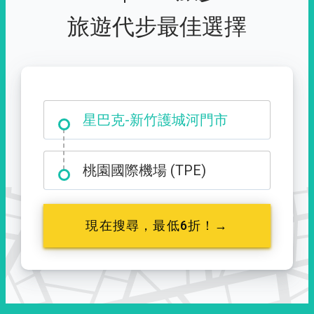
旅遊代步最佳選擇
大霸尖山登山口
星巴克-新竹護城河門市
桃園國際機場 (TPE)
現在搜尋，最低6折！→