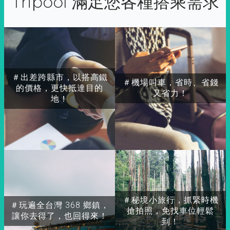
Tripool 滿足您各種搭乘需求
＃出差跨縣市，以搭高鐵
＃機場叫車，省時、省錢
的價格，更快抵達目的
又省力！
地！
＃秘境小旅行，抓緊時機
＃玩遍全台灣 368 鄉鎮，
搶拍照，免找車位輕鬆
讓你去得了，也回得來！
到！