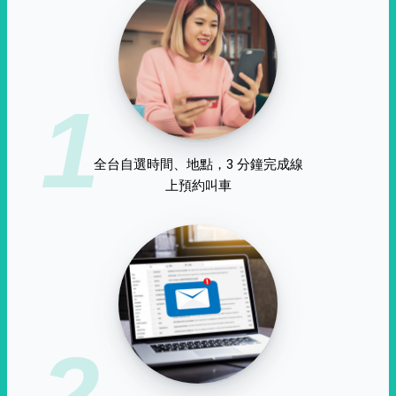
1
全台自選時間、地點，3 分鐘完成線
上預約叫車
2