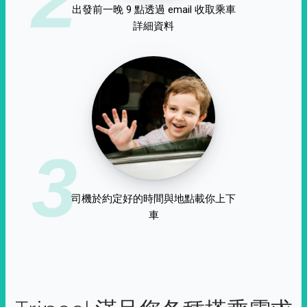
出發前一晚 9 點透過 email 收取乘車
詳細資料
3
司機於約定好的時間與地點載你上下
車