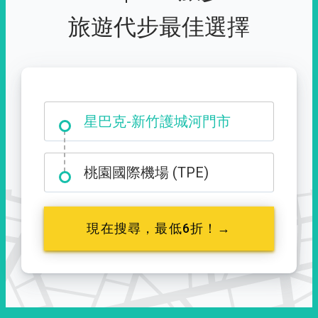
旅遊代步最佳選擇
大霸尖山登山口
星巴克-新竹護城河門市
桃園國際機場 (TPE)
現在搜尋，最低6折！→