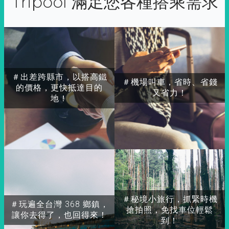
Tripool 滿足您各種搭乘需求
＃出差跨縣市，以搭高鐵
＃機場叫車，省時、省錢
的價格，更快抵達目的
又省力！
地！
＃秘境小旅行，抓緊時機
＃玩遍全台灣 368 鄉鎮，
搶拍照，免找車位輕鬆
讓你去得了，也回得來！
到！