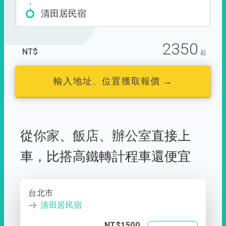
清田居民宿
2350
NT$
起
輸入地址、位置獲取報價 →
從
你家
、
飯店
、
辦公室
直接上
車，
比搭高鐵轉計程車還便宜
台北市
清田居民宿
NT$1500