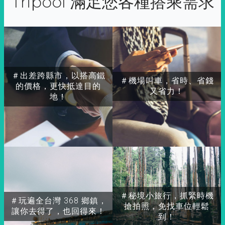
Tripool 滿足您各種搭乘需求
＃出差跨縣市，以搭高鐵
＃機場叫車，省時、省錢
的價格，更快抵達目的
又省力！
地！
＃秘境小旅行，抓緊時機
＃玩遍全台灣 368 鄉鎮，
搶拍照，免找車位輕鬆
讓你去得了，也回得來！
到！