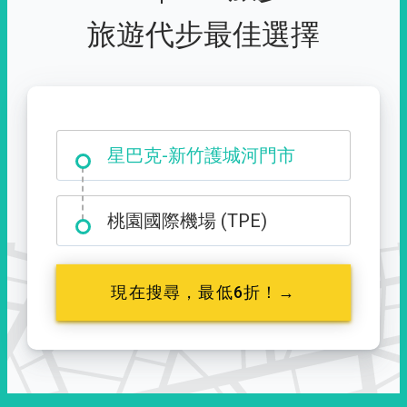
旅遊代步最佳選擇
大霸尖山登山口
星巴克-新竹護城河門市
桃園國際機場 (TPE)
現在搜尋，最低6折！→