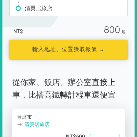
清翼居旅店
800
NT$
起
輸入地址、位置獲取報價 →
從
你家
、
飯店
、
辦公室
直接上
車，
比搭高鐵轉計程車還便宜
台北市
清翼居旅店
NT$600