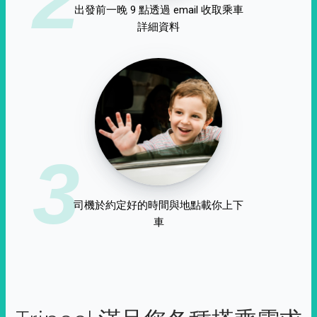
出發前一晚 9 點透過 email 收取乘車
詳細資料
3
司機於約定好的時間與地點載你上下
車