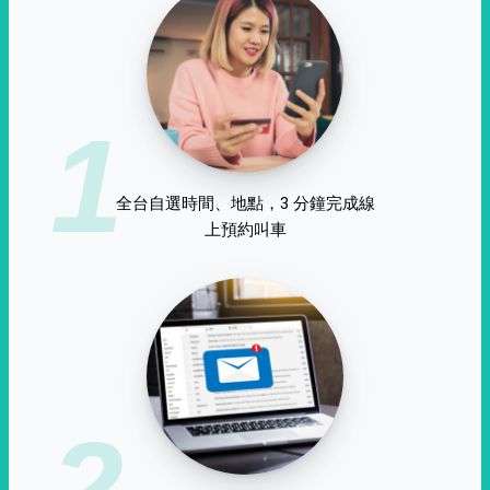
1
全台自選時間、地點，3 分鐘完成線
上預約叫車
2