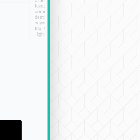
often limited English it
潔, 沒有煙味, 車
takes the difficulty out of
定
communicating the
destination details and
paying online prior to the
trip is very convenient.
Highly recommended