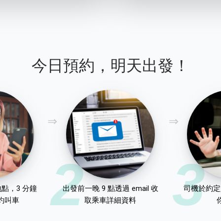
今日預約，明天出發！
2
3
點，3 分鐘
出發前一晚 9 點透過 email 收
司機於約定
約叫車
取乘車詳細資料