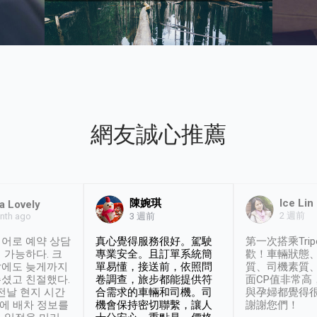
網友誠心推薦
陳婉琪
Ice Lin
a Lovely
2 週前
nth ago
3 週前
어로 예약 상담
真心覺得服務很好。駕駛
第一次搭乘Trip
 가능하다. 크
專業安全。且訂單系統簡
歡！車輛狀態
날에도 늦게까지
單易懂，接送前，依照問
質、司機素質
셨고 친절했다.
卷調查，旅步都能提供符
面CP值非常高
 전날 현지 시간
合需求的車輛和司機。司
與孕婦都覺得
시에 배차 정보를
機會保持密切聯繫，讓人
謝謝您們！