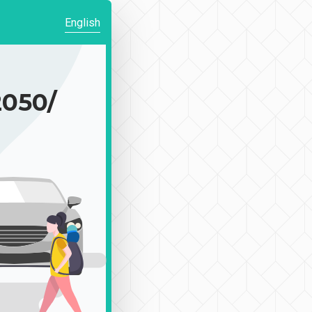
English
050/