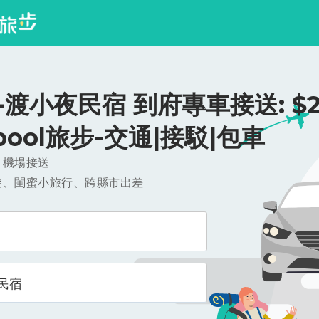
渡小夜民宿 到府專車接送: $2
ipool旅步-交通|接駁|包車
，機場接送
遊、閨蜜小旅行、跨縣市出差
民宿