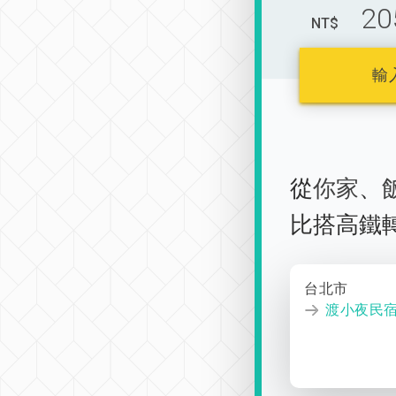
20
NT$
輸
從
你家
、
比搭高鐵
台北市
渡小夜民