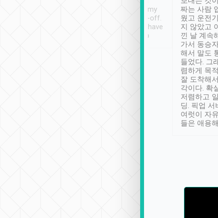
ther places of
booking to confirm if I
보내는 것이
t not known to
have safely arrived at my
짜는 사람 
 so definitely more
destination after drop-off.
웠고 운전기
se” feels). Really
Definitely something I have
지 않았고 
t. No delay in
not seen elsewhere 👍
낀 날 계속
and had a lovely
가서 동승자
up to lavender
해서 말도 
 Thank you tripool!
들었다. 그
렴하게 목
잘 도착해서
각이다. 확
저렴하고 일
딩. 픽업 
여럿이 자
들은 애용해