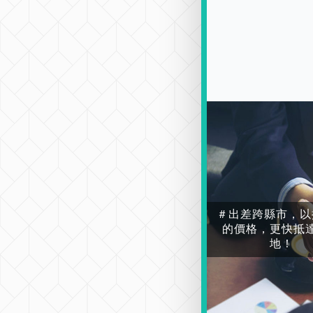
＃出差跨縣市，以
的價格，更快抵
地！