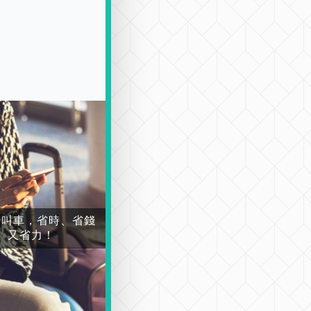
場叫車，省時、省錢
又省力！