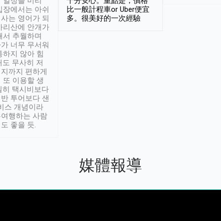
 일정을 미리
十分安心。重點是，價格
입장에서는 아쉬
比一般計程車or Uber便宜
사는 영어가 되
多。很美好的一次經驗
아리산에 안개가
해서 추월하며
가 너무 무서워
통하지 않아 힘
래도 무사히 저
적지까지 편하게
 또 이용할 생
실히 택시비보다
반 투어보다 샌
서비스 개념이라
유여행하는 사람
도 좋을 듯.
媒體報導