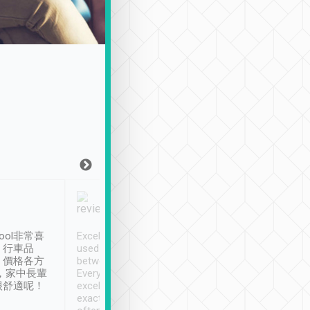
Joy Marsh
Benny Lau
1月12日
1 個月前
ool非常喜
Excellent service. We have
清境入住1晚, 由
、行車品
used Tripool to travel
清境, 都是乘坐由 Tri
、價格各方
between cities in Taiwan.
安排的車子, 接送都
，家中長輩
Every driver has been
去程司機早10分鐘到
很舒適呢！
excellent and arrives
程時遇上道路阻塞, 
exactly on time. As there is
鐘到達(可以接受),