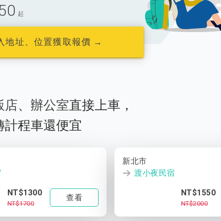
50
起
入地址、位置獲取報價 →
飯店
、
辦公室
直接上車，
轉計程車還便宜
新北市
宿
渡小夜民宿
NT$1300
NT$1550
查看
NT$1700
NT$2000