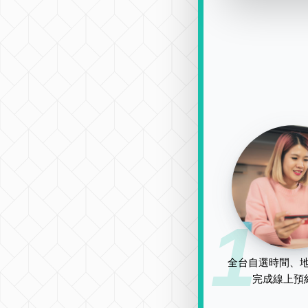
1
全台自選時間、地
完成線上預