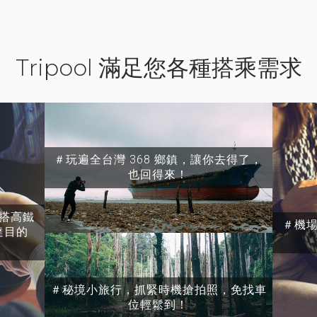
Tripool 滿足您各種搭乘需求
＃玩遍全台灣 368 鄉鎮，讓你去得了，
也回得來！
搭高鐵
＃機
達目的
＃秘境小旅行，抓緊時機搶拍照，免找車
位輕鬆到！