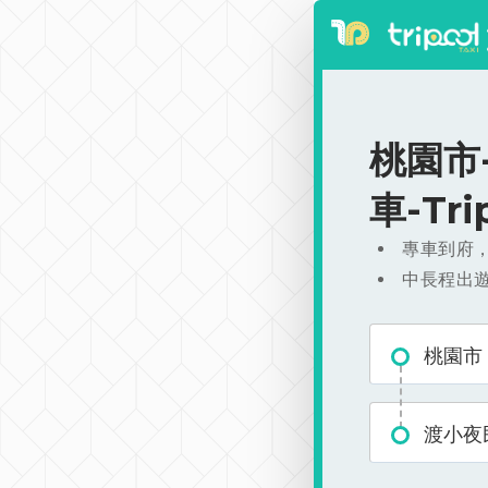
桃園市-
車-Tr
專車到府
中長程出
桃園市
渡小夜