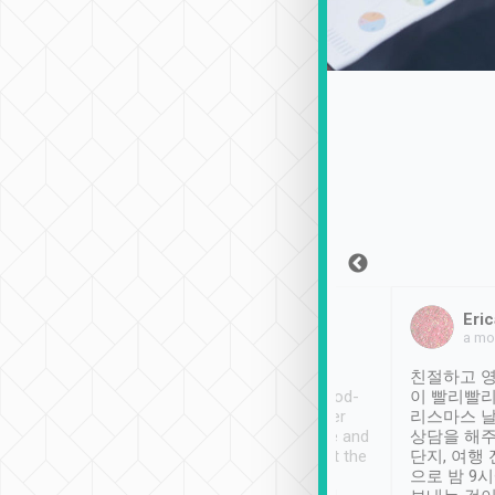
Sean Lee
Jack Ng
Eric
2018年12月30日
1個月前
a mo
ooking to Lavender
Tripool provides great
친절하고 영
- taichung.
service, vehicles in good-
이 빨리빨리
nous area with
condition and the driver
리스마스 
ny public transport.
service was awesome and
상담을 해주
er was so helpful
thoughtful. Driver went the
단지, 여행
ty ( telling us
extra mile on my last
으로 밤 9