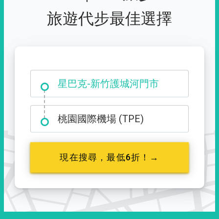
旅遊代步最佳選擇
大霸尖山登山口
桃園國際機場 (TPE)
現在搜尋，最低6折！→