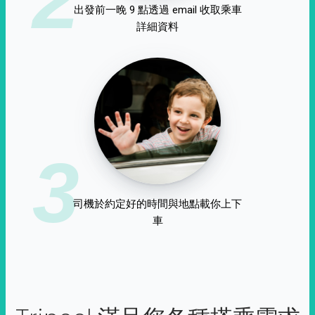
出發前一晚 9 點透過 email 收取乘車
詳細資料
3
司機於約定好的時間與地點載你上下
車