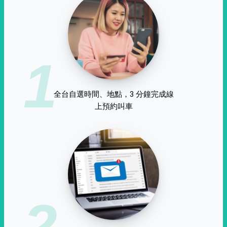
1
全台自選時間、地點，3 分鐘完成線
上預約叫車
2