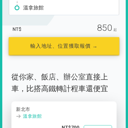
溫拿旅館
850
NT$
起
輸入地址、位置獲取報價 →
從
你家
、
飯店
、
辦公室
直接上
車，
比搭高鐵轉計程車還便宜
新北市
溫拿旅館
NT$700