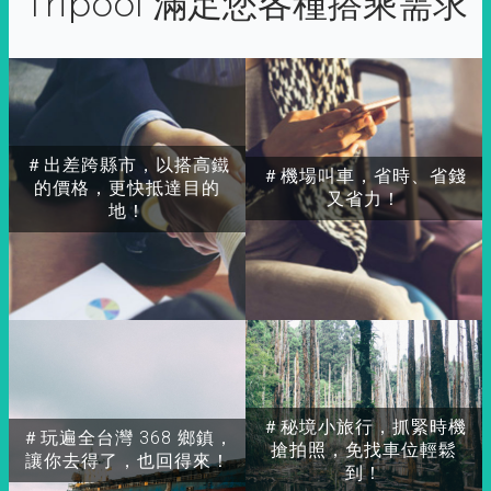
Tripool 滿足您各種搭乘需求
＃出差跨縣市，以搭高鐵
＃機場叫車，省時、省錢
的價格，更快抵達目的
又省力！
地！
＃秘境小旅行，抓緊時機
＃玩遍全台灣 368 鄉鎮，
搶拍照，免找車位輕鬆
讓你去得了，也回得來！
到！