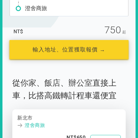
澄舍商旅
750
NT$
起
輸入地址、位置獲取報價 →
從
你家
、
飯店
、
辦公室
直接上
車，
比搭高鐵轉計程車還便宜
新北市
澄舍商旅
NT$650