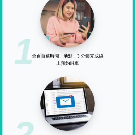
1
全台自選時間、地點，3 分鐘完成線
上預約叫車
2