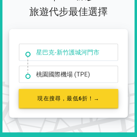
旅遊代步最佳選擇
大霸尖山登山口
星巴克-新竹護城河門市
桃園國際機場 (TPE)
現在搜尋，最低6折！→