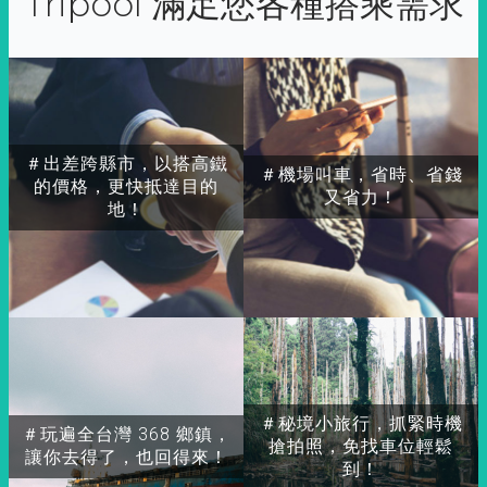
Tripool 滿足您各種搭乘需求
＃出差跨縣市，以搭高鐵
＃機場叫車，省時、省錢
的價格，更快抵達目的
又省力！
地！
＃秘境小旅行，抓緊時機
＃玩遍全台灣 368 鄉鎮，
搶拍照，免找車位輕鬆
讓你去得了，也回得來！
到！