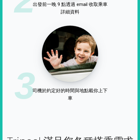
出發前一晚 9 點透過 email 收取乘車
詳細資料
3
司機於約定好的時間與地點載你上下
車