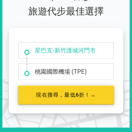
旅遊代步最佳選擇
大霸尖山登山口
星巴克-新竹護城河門市
桃園國際機場 (TPE)
現在搜尋，最低6折！→