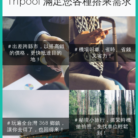
Tripool 滿足您各種搭乘需求
＃出差跨縣市，以搭高鐵
＃機場叫車，省時、省錢
的價格，更快抵達目的
又省力！
地！
＃秘境小旅行，抓緊時機
＃玩遍全台灣 368 鄉鎮，
搶拍照，免找車位輕鬆
讓你去得了，也回得來！
到！