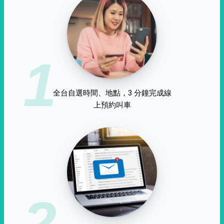
1
全台自選時間、地點，3 分鐘完成線
上預約叫車
2