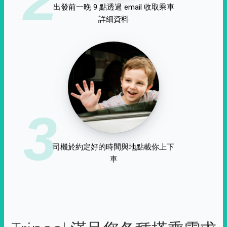
出發前一晚 9 點透過 email 收取乘車
詳細資料
3
司機於約定好的時間與地點載你上下
車