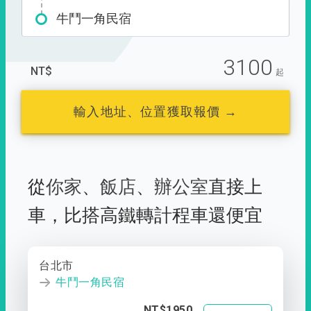
牛鬥一角民宿
3100
NT$
起
輸入地址、位置獲取報價 →
從
你家
、
飯店
、
辦公室
直接上
車，
比搭高鐵轉計程車還便宜
台北市
牛鬥一角民宿
NT$1950