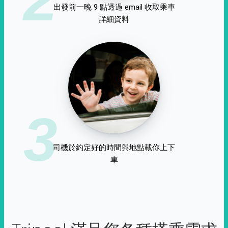
出發前一晚 9 點透過 email 收取乘車
詳細資料
3
司機於約定好的時間與地點載你上下
車