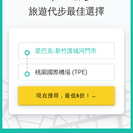
旅遊代步最佳選擇
大霸尖山登山口
星巴克-新竹護城河門市
桃園國際機場 (TPE)
現在搜尋，最低6折！→