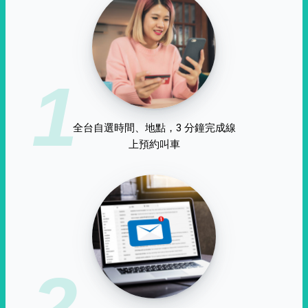
1
全台自選時間、地點，3 分鐘完成線
上預約叫車
2