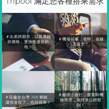
Tripool 滿足您各種搭乘需求
＃出差跨縣市，以搭高鐵
＃機場叫車，省時、省錢
的價格，更快抵達目的
又省力！
地！
＃秘境小旅行，抓緊時機
＃玩遍全台灣 368 鄉鎮，
搶拍照，免找車位輕鬆
讓你去得了，也回得來！
到！