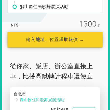
獅山原住民歌舞展演活動
1300
NT$
起
輸入地址、位置獲取報價 →
從
你家
、
飯店
、
辦公室
直接上
車，
比搭高鐵轉計程車還便宜
台北市
獅山原住民歌舞展演活動
NT$1650