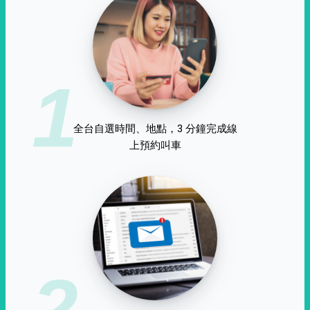
1
全台自選時間、地點，3 分鐘完成線
上預約叫車
2