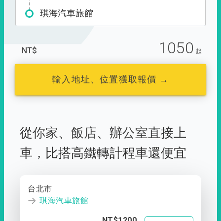
琪海汽車旅館
1050
NT$
起
輸入地址、位置獲取報價 →
從
你家
、
飯店
、
辦公室
直接上
車，
比搭高鐵轉計程車還便宜
台北市
琪海汽車旅館
NT$1200