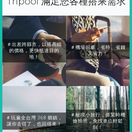
Tripool 滿足您各種搭乘需求
＃出差跨縣市，以搭高鐵
＃機場叫車，省時、省錢
的價格，更快抵達目的
又省力！
地！
＃秘境小旅行，抓緊時機
＃玩遍全台灣 368 鄉鎮，
搶拍照，免找車位輕鬆
讓你去得了，也回得來！
到！