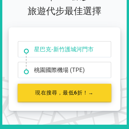
旅遊代步最佳選擇
大霸尖山登山口
星巴克-新竹護城河門市
桃園國際機場 (TPE)
現在搜尋，最低6折！→