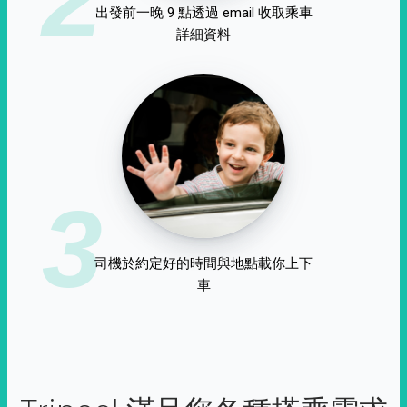
出發前一晚 9 點透過 email 收取乘車
詳細資料
3
司機於約定好的時間與地點載你上下
車