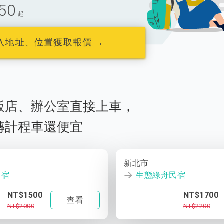
50
起
入地址、位置獲取報價 →
飯店
、
辦公室
直接上車，
轉計程車還便宜
新北市
民宿
生態綠舟民宿
NT$1500
NT$1700
查看
NT$2000
NT$2200