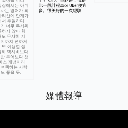
 일정을 미리
十分安心。重點是，價格
입장에서는 아쉬
比一般計程車or Uber便宜
사는 영어가 되
多。很美好的一次經驗
아리산에 안개가
해서 추월하며
가 너무 무서워
통하지 않아 힘
래도 무사히 저
적지까지 편하게
 또 이용할 생
실히 택시비보다
반 투어보다 샌
서비스 개념이라
유여행하는 사람
도 좋을 듯.
媒體報導