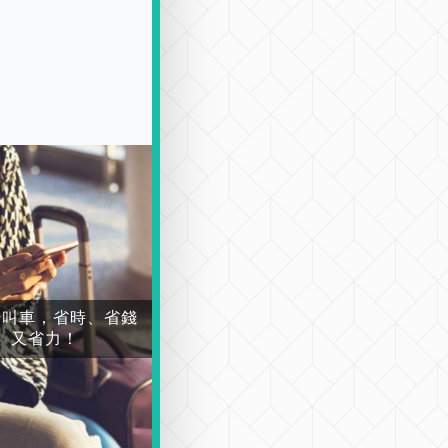
場叫車，省時、省錢
又省力！