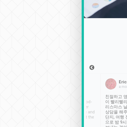
Sean Lee
Jack Ng
Eric
2018年12月30日
1個月前
a mo
ooking to Lavender
Tripool provides great
친절하고 영
- taichung.
service, vehicles in good-
이 빨리빨리
nous area with
condition and the driver
리스마스 
ny public transport.
service was awesome and
상담을 해주
er was so helpful
thoughtful. Driver went the
단지, 여행
ty ( telling us
extra mile on my last
으로 밤 9