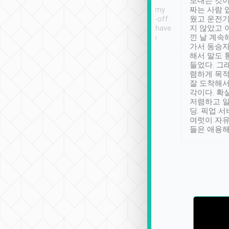
ther places of
booking to confirm if I
보내는 것이
t not known to
have safely arrived at my
짜는 사람 
 so definitely more
destination after drop-off.
웠고 운전기
se” feels). Really
Definitely something I have
지 않았고 
t. No delay in
not seen elsewhere 👍
낀 날 계속
and had a lovely
가서 동승자
up to lavender
해서 말도 
 Thank you tripool!
들었다. 그
렴하게 목
잘 도착해서
각이다. 확
저렴하고 일
딩. 픽업 
여럿이 자
들은 애용해