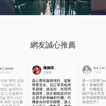
網友誠心推薦
陳婉琪
Ice Lin
a Lovely
2 週前
nth ago
3 週前
어로 예약 상담
真心覺得服務很好。駕駛
第一次搭乘Trip
 가능하다. 크
專業安全。且訂單系統簡
歡！車輛狀態
날에도 늦게까지
單易懂，接送前，依照問
質、司機素質
셨고 친절했다.
卷調查，旅步都能提供符
面CP值非常高
 전날 현지 시간
合需求的車輛和司機。司
與孕婦都覺得
시에 배차 정보를
機會保持密切聯繫，讓人
謝謝您們！