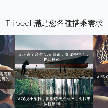
Tripool 滿足您各種搭乘需求
＃玩遍全台灣 368 鄉鎮，讓你去得了，
也回得來！
搭高鐵
＃機
達目的
＃秘境小旅行，抓緊時機搶拍照，免找車
位輕鬆到！