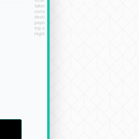
often limited English it
潔, 沒有煙味, 車
takes the difficulty out of
定
communicating the
destination details and
paying online prior to the
trip is very convenient.
Highly recommended