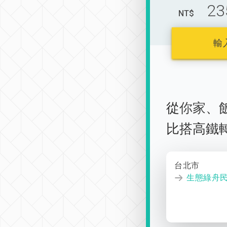
23
NT$
輸
從
你家
、
比搭高鐵
台北市
生態綠舟