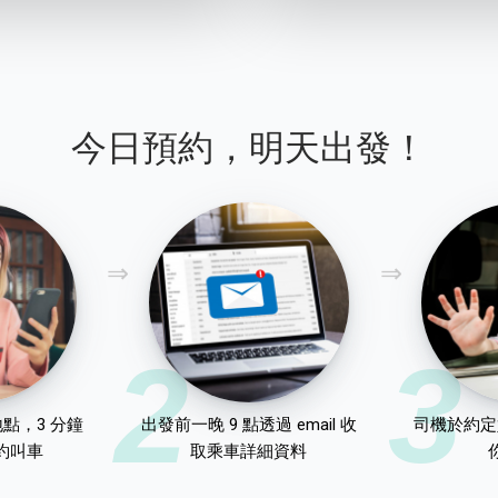
今日預約，明天出發！
2
3
點，3 分鐘
出發前一晚 9 點透過 email 收
司機於約定
約叫車
取乘車詳細資料