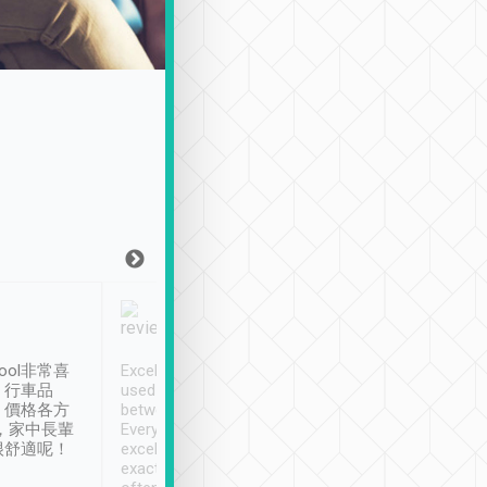
Joy Marsh
Benny Lau
1月12日
1 個月前
ool非常喜
Excellent service. We have
清境入住1晚, 由
、行車品
used Tripool to travel
清境, 都是乘坐由 Tri
、價格各方
between cities in Taiwan.
安排的車子, 接送都
，家中長輩
Every driver has been
去程司機早10分鐘到
很舒適呢！
excellent and arrives
程時遇上道路阻塞, 
exactly on time. As there is
鐘到達(可以接受),