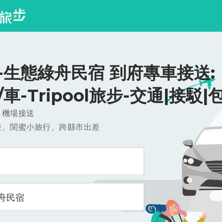
-生態綠舟民宿 到府專車接送:
0/車-Tripool旅步-交通|接駁|
，機場接送
遊、閨蜜小旅行、跨縣市出差
舟民宿