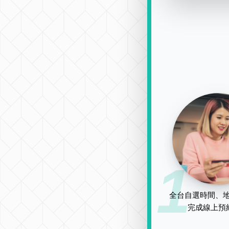
1
全台自選時間、地
完成線上預