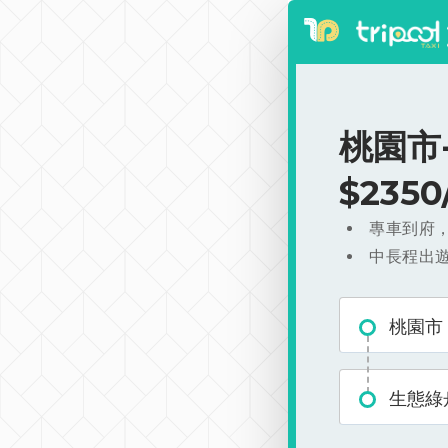
桃園市
$235
專車到府
中長程出
桃園市
生態綠