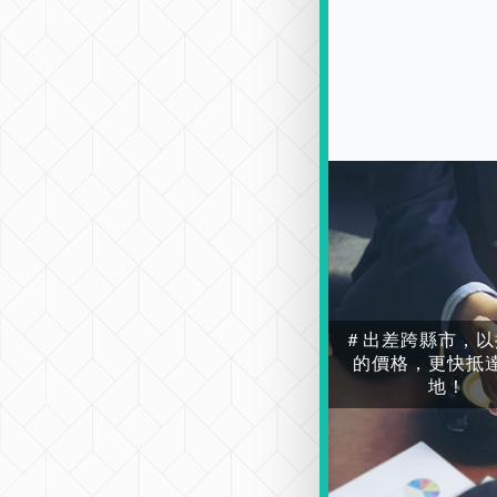
＃出差跨縣市，以
的價格，更快抵
地！