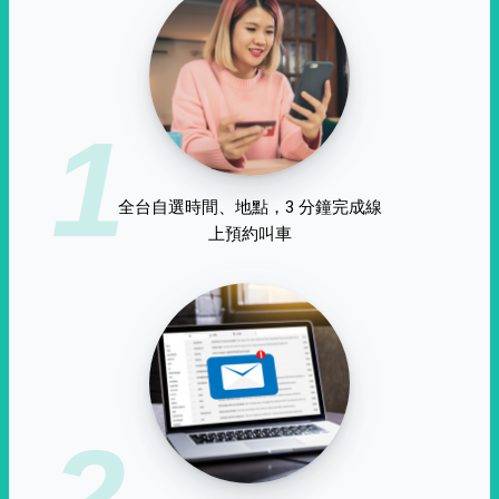
1
全台自選時間、地點，3 分鐘完成線
上預約叫車
2