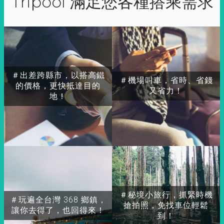
Tripool 滿足您各種搭乘需求
＃出差跨縣市，以搭高鐵
＃機場叫車，省時、省錢
的價格，更快抵達目的
又省力！
地！
＃秘境小旅行，抓緊時機
＃玩遍全台灣 368 鄉鎮，
搶拍照，免找車位輕鬆
讓你去得了，也回得來！
到！