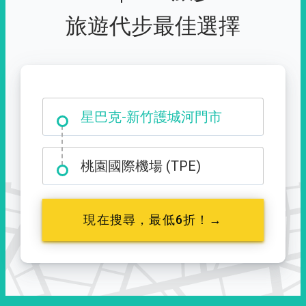
旅遊代步最佳選擇
大霸尖山登山口
星巴克-新竹護城河門市
桃園國際機場 (TPE)
現在搜尋，最低6折！→