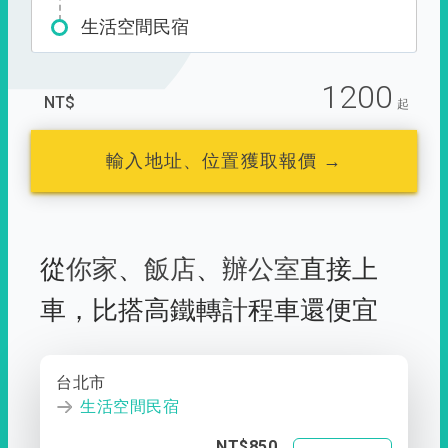
生活空間民宿
1200
NT$
起
輸入地址、位置獲取報價 →
從
你家
、
飯店
、
辦公室
直接上
車，
比搭高鐵轉計程車還便宜
台北市
生活空間民宿
NT$850