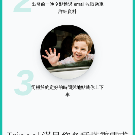
出發前一晚 9 點透過 email 收取乘車
詳細資料
3
司機於約定好的時間與地點載你上下
車