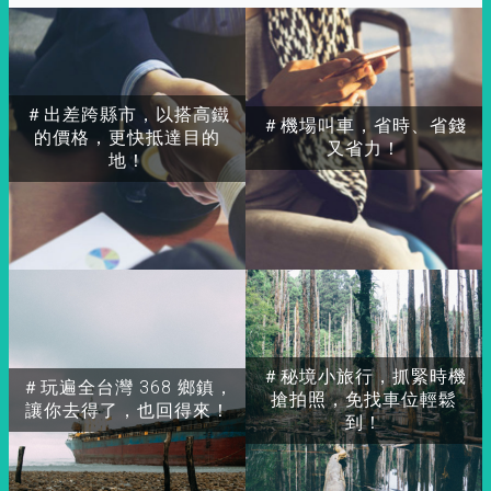
＃出差跨縣市，以搭高鐵
＃機場叫車，省時、省錢
的價格，更快抵達目的
又省力！
地！
＃秘境小旅行，抓緊時機
＃玩遍全台灣 368 鄉鎮，
搶拍照，免找車位輕鬆
讓你去得了，也回得來！
到！