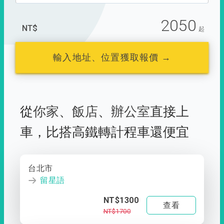
2050
NT$
起
輸入地址、位置獲取報價 →
從
你家
、
飯店
、
辦公室
直接上
車，
比搭高鐵轉計程車還便宜
台北市
留星語
NT$1300
查看
NT$1700