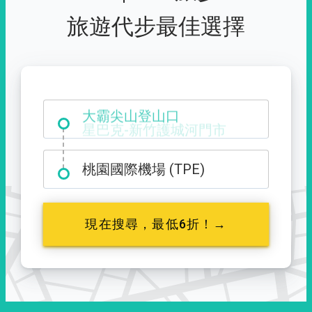
旅遊代步最佳選擇
大霸尖山登山口
桃園國際機場 (TPE)
現在搜尋，最低6折！→