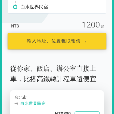
白水世界民宿
1200
NT$
起
輸入地址、位置獲取報價 →
從
你家
、
飯店
、
辦公室
直接上
車，
比搭高鐵轉計程車還便宜
台北市
白水世界民宿
NT$800