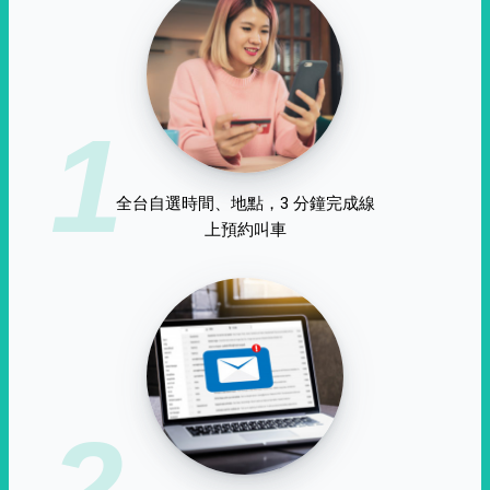
1
全台自選時間、地點，3 分鐘完成線
上預約叫車
2