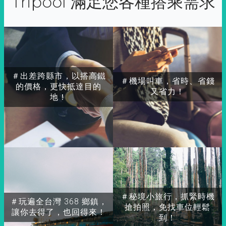
Tripool 滿足您各種搭乘需求
＃出差跨縣市，以搭高鐵
＃機場叫車，省時、省錢
的價格，更快抵達目的
又省力！
地！
＃秘境小旅行，抓緊時機
＃玩遍全台灣 368 鄉鎮，
搶拍照，免找車位輕鬆
讓你去得了，也回得來！
到！