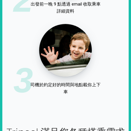
出發前一晚 9 點透過 email 收取乘車
詳細資料
3
司機於約定好的時間與地點載你上下
車