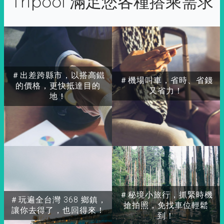
Tripool 滿足您各種搭乘需求
＃出差跨縣市，以搭高鐵
＃機場叫車，省時、省錢
的價格，更快抵達目的
又省力！
地！
＃秘境小旅行，抓緊時機
＃玩遍全台灣 368 鄉鎮，
搶拍照，免找車位輕鬆
讓你去得了，也回得來！
到！