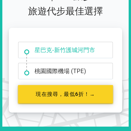
旅遊代步最佳選擇
大霸尖山登山口
星巴克-新竹護城河門市
桃園國際機場 (TPE)
現在搜尋，最低6折！→