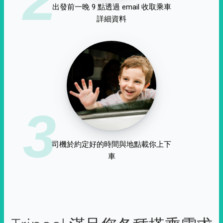
出發前一晚 9 點透過 email 收取乘車
詳細資料
3
司機於約定好的時間與地點載你上下
車