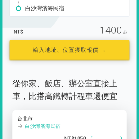
白沙灣濱海民宿
1400
NT$
起
輸入地址、位置獲取報價 →
從
你家
、
飯店
、
辦公室
直接上
車，
比搭高鐵轉計程車還便宜
台北市
白沙灣濱海民宿
NT$1050