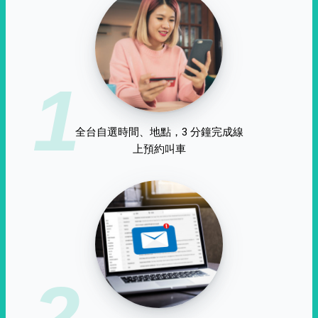
1
全台自選時間、地點，3 分鐘完成線
上預約叫車
2