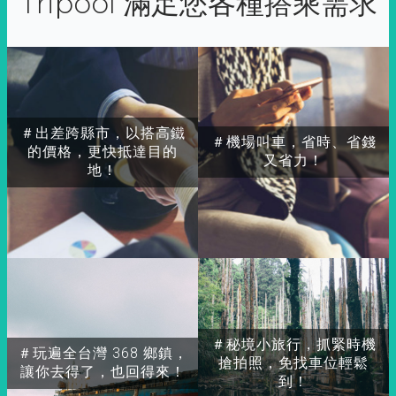
Tripool 滿足您各種搭乘需求
＃出差跨縣市，以搭高鐵
＃機場叫車，省時、省錢
的價格，更快抵達目的
又省力！
地！
＃秘境小旅行，抓緊時機
＃玩遍全台灣 368 鄉鎮，
搶拍照，免找車位輕鬆
讓你去得了，也回得來！
到！