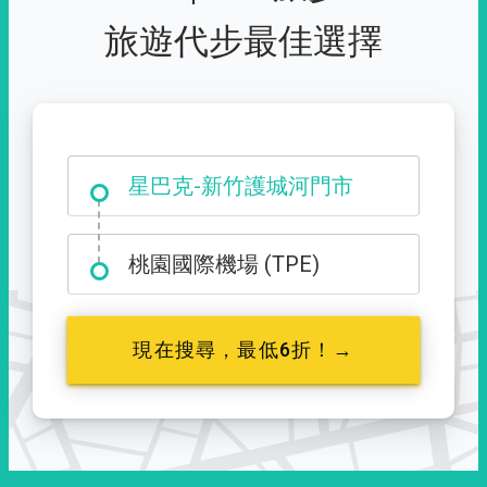
旅遊代步最佳選擇
大霸尖山登山口
星巴克-新竹護城河門市
桃園國際機場 (TPE)
現在搜尋，最低6折！→