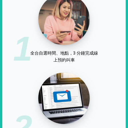
1
全台自選時間、地點，3 分鐘完成線
上預約叫車
2