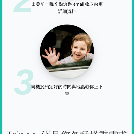
出發前一晚 9 點透過 email 收取乘車
詳細資料
3
司機於約定好的時間與地點載你上下
車