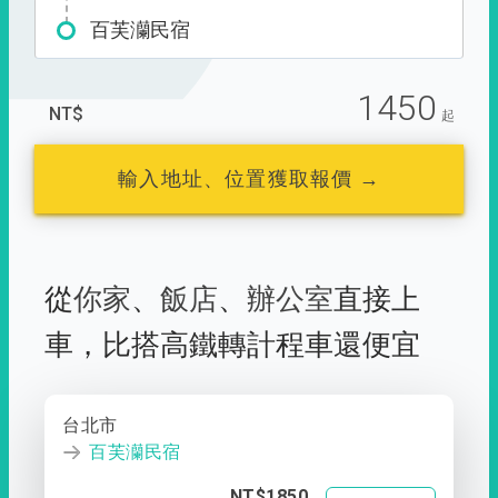
百芙灡民宿
1450
NT$
起
輸入地址、位置獲取報價 →
從
你家
、
飯店
、
辦公室
直接上
車，
比搭高鐵轉計程車還便宜
台北市
百芙灡民宿
NT$1850