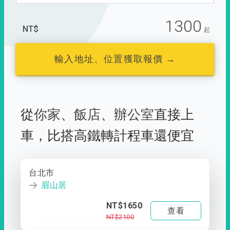
1300
NT$
起
輸入地址、位置獲取報價 →
從
你家
、
飯店
、
辦公室
直接上
車，
比搭高鐵轉計程車還便宜
台北市
眉山居
NT$1650
查看
NT$2100