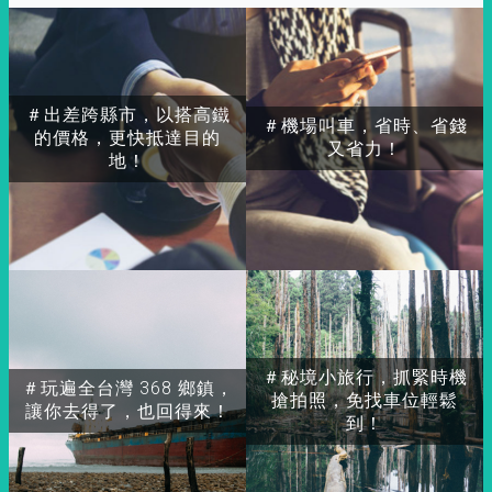
＃出差跨縣市，以搭高鐵
＃機場叫車，省時、省錢
的價格，更快抵達目的
又省力！
地！
＃秘境小旅行，抓緊時機
＃玩遍全台灣 368 鄉鎮，
搶拍照，免找車位輕鬆
讓你去得了，也回得來！
到！