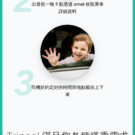
出發前一晚 9 點透過 email 收取乘車
詳細資料
3
司機於約定好的時間與地點載你上下
車