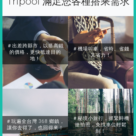
Tripool 滿足您各種搭乘需求
＃出差跨縣市，以搭高鐵
＃機場叫車，省時、省錢
的價格，更快抵達目的
又省力！
地！
＃秘境小旅行，抓緊時機
＃玩遍全台灣 368 鄉鎮，
搶拍照，免找車位輕鬆
讓你去得了，也回得來！
到！