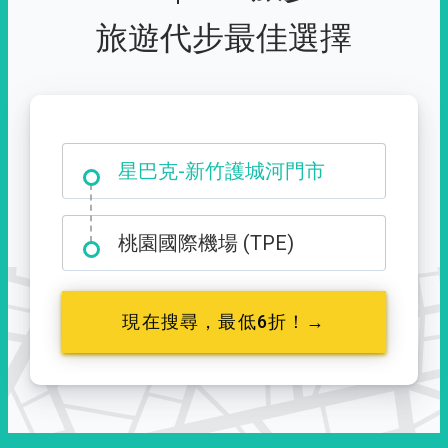
旅遊代步最佳選擇
大霸尖山登山口
星巴克-新竹護城河門市
桃園國際機場 (TPE)
現在搜尋，最低6折！→