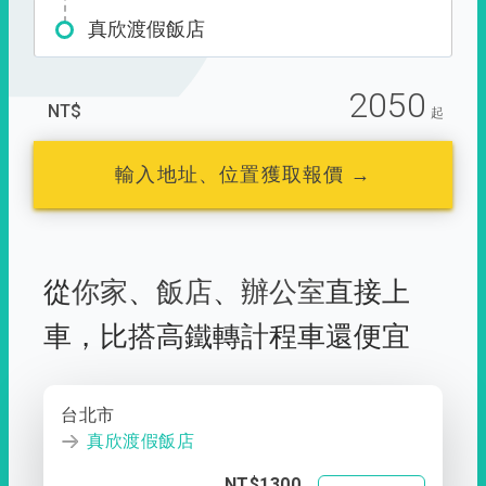
真欣渡假飯店
2050
NT$
起
輸入地址、位置獲取報價 →
從
你家
、
飯店
、
辦公室
直接上
車，
比搭高鐵轉計程車還便宜
台北市
真欣渡假飯店
NT$1300