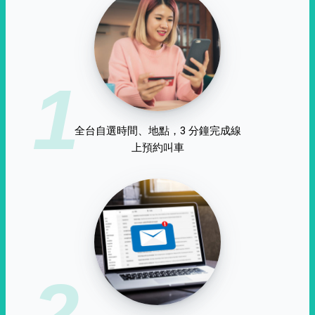
1
全台自選時間、地點，3 分鐘完成線
上預約叫車
2