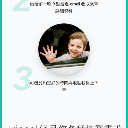
出發前一晚 9 點透過 email 收取乘車
詳細資料
3
司機於約定好的時間與地點載你上下
車