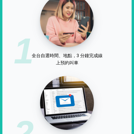
1
全台自選時間、地點，3 分鐘完成線
上預約叫車
2