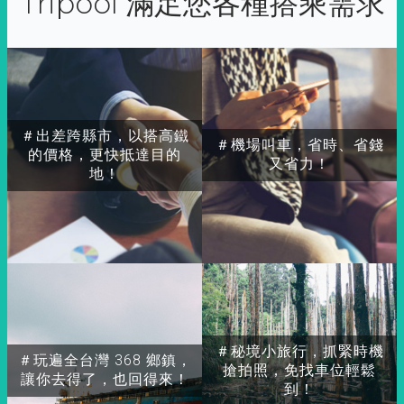
Tripool 滿足您各種搭乘需求
＃出差跨縣市，以搭高鐵
＃機場叫車，省時、省錢
的價格，更快抵達目的
又省力！
地！
＃秘境小旅行，抓緊時機
＃玩遍全台灣 368 鄉鎮，
搶拍照，免找車位輕鬆
讓你去得了，也回得來！
到！