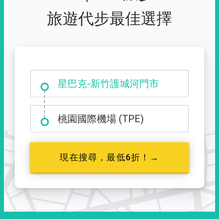
旅遊代步最佳選擇
大霸尖山登山口
桃園國際機場 (TPE)
現在搜尋，最低6折！→