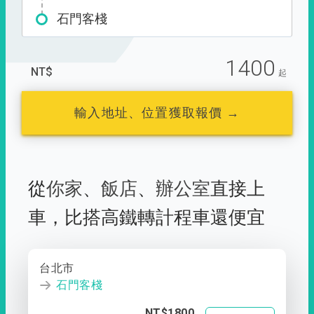
石門客棧
1400
NT$
起
輸入地址、位置獲取報價 →
從
你家
、
飯店
、
辦公室
直接上
車，
比搭高鐵轉計程車還便宜
台北市
石門客棧
NT$1800