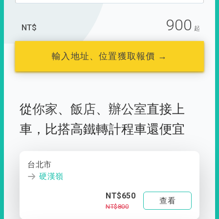
900
NT$
起
輸入地址、位置獲取報價 →
從
你家
、
飯店
、
辦公室
直接上
車，
比搭高鐵轉計程車還便宜
台北市
硬漢嶺
NT$650
查看
NT$800