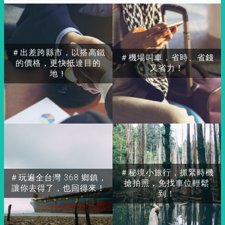
＃出差跨縣市，以搭高鐵
＃機場叫車，省時、省錢
的價格，更快抵達目的
又省力！
地！
＃秘境小旅行，抓緊時機
＃玩遍全台灣 368 鄉鎮，
搶拍照，免找車位輕鬆
讓你去得了，也回得來！
到！