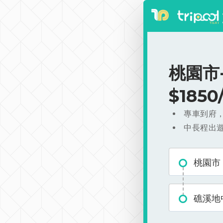
桃園市
$185
專車到府
中長程出
桃園市
礁溪地