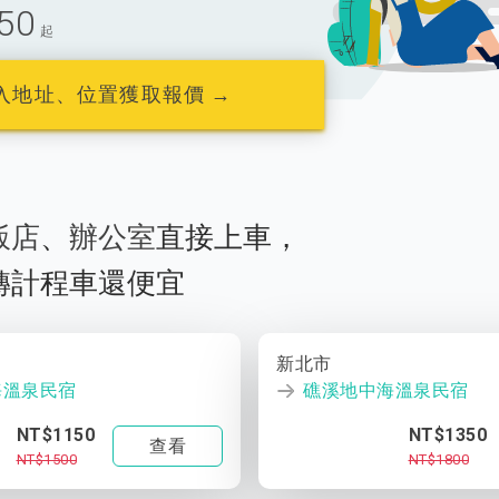
50
起
入地址、位置獲取報價 →
飯店
、
辦公室
直接上車，
轉計程車還便宜
新北市
海溫泉民宿
礁溪地中海溫泉民宿
NT$1150
NT$1350
查看
NT$1500
NT$1800