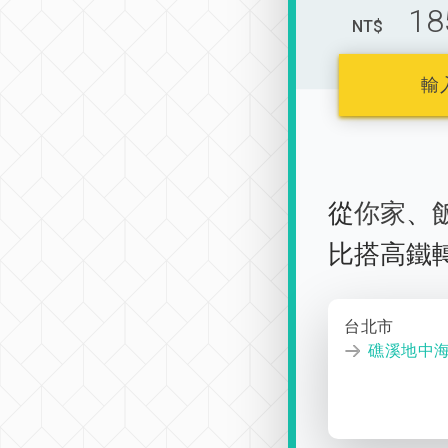
18
NT$
輸
從
你家
、
比搭高鐵
台北市
礁溪地中