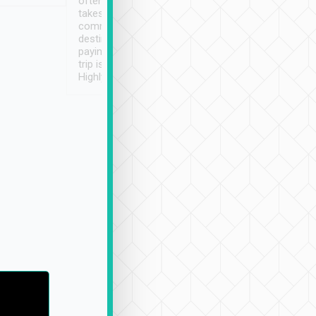
often limited English it
潔, 沒有煙味, 車
takes the difficulty out of
定
communicating the
destination details and
paying online prior to the
trip is very convenient.
Highly recommended