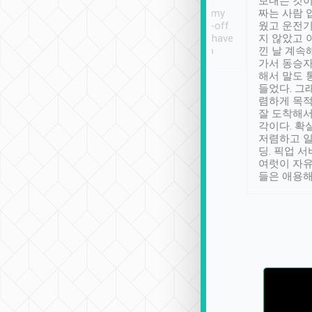
ther places of
booking to confirm if I
보내는 것이
t not known to
have safely arrived at my
짜는 사람 
 so definitely more
destination after drop-off.
웠고 운전기
se” feels). Really
Definitely something I have
지 않았고 
t. No delay in
not seen elsewhere 👍
낀 날 계속
and had a lovely
가서 동승자
up to lavender
해서 말도 
 Thank you tripool!
들었다. 그
렴하게 목
잘 도착해서
각이다. 확
저렴하고 일
딩. 픽업 
여럿이 자
들은 애용해