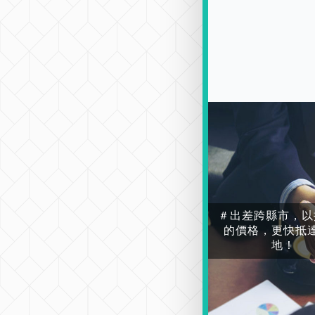
＃出差跨縣市，以
的價格，更快抵
地！