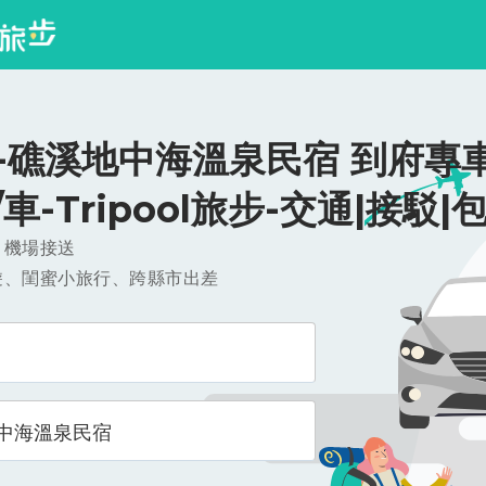
-礁溪地中海溫泉民宿 到府專車
0/車-Tripool旅步-交通|接駁|
，機場接送
遊、閨蜜小旅行、跨縣市出差
中海溫泉民宿