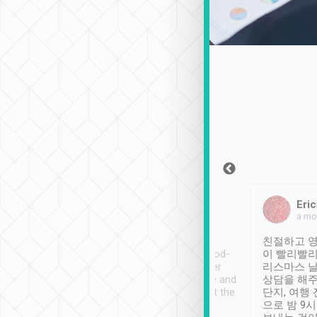
Sean Lee
Jack Ng
Eric
2018年12月30日
1個月前
a mo
ooking to Lavender
Tripool provides great
친절하고 영
- taichung.
service, vehicles in good-
이 빨리빨리
nous area with
condition and the driver
리스마스 
ny public transport.
service was awesome and
상담을 해주
er was so helpful
thoughtful. Driver went the
단지, 여행
ty ( telling us
extra mile on my last
으로 밤 9