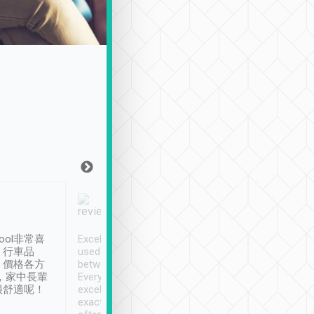
Joy Marsh
Benny Lau
1月12日
1 個月前
ool非常喜
Excellent service. We have
清境入住1晚, 由
、行車品
used Tripool to travel
清境, 都是乘坐由 Tri
、價格各方
between cities in Taiwan.
安排的車子, 接送都
，家中長輩
Every driver has been
去程司機早10分鐘到
很舒適呢！
excellent and arrives
程時遇上道路阻塞, 
exactly on time. As there is
鐘到達(可以接受),