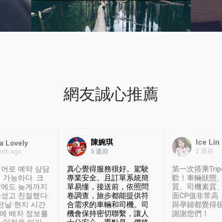
網友誠心推薦
陳婉琪
Ice Lin
a Lovely
2 週前
nth ago
3 週前
어로 예약 상담
真心覺得服務很好。駕駛
第一次搭乘Trip
 가능하다. 크
專業安全。且訂單系統簡
歡！車輛狀態
날에도 늦게까지
單易懂，接送前，依照問
質、司機素質
셨고 친절했다.
卷調查，旅步都能提供符
面CP值非常高
 전날 현지 시간
合需求的車輛和司機。司
與孕婦都覺得
시에 배차 정보를
機會保持密切聯繫，讓人
謝謝您們！