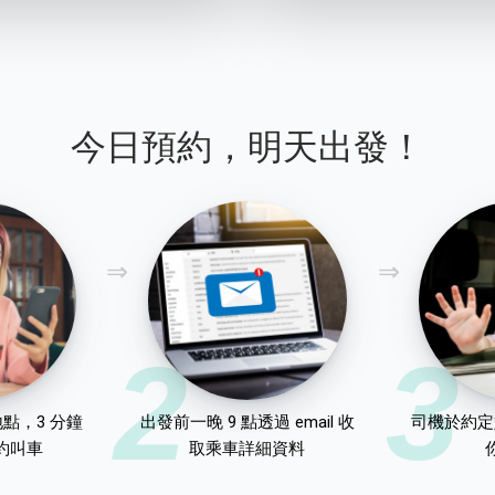
今日預約，明天出發！
2
3
點，3 分鐘
出發前一晚 9 點透過 email 收
司機於約定
約叫車
取乘車詳細資料