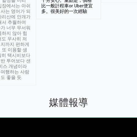
 일정을 미리
十分安心。重點是，價格
입장에서는 아쉬
比一般計程車or Uber便宜
사는 영어가 되
多。很美好的一次經驗
아리산에 안개가
해서 추월하며
가 너무 무서워
통하지 않아 힘
래도 무사히 저
적지까지 편하게
 또 이용할 생
실히 택시비보다
반 투어보다 샌
서비스 개념이라
유여행하는 사람
도 좋을 듯.
媒體報導