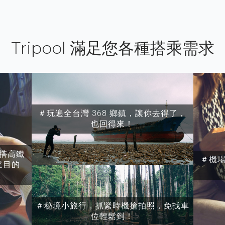
Tripool 滿足您各種搭乘需求
＃玩遍全台灣 368 鄉鎮，讓你去得了，
也回得來！
搭高鐵
＃機
達目的
＃秘境小旅行，抓緊時機搶拍照，免找車
位輕鬆到！