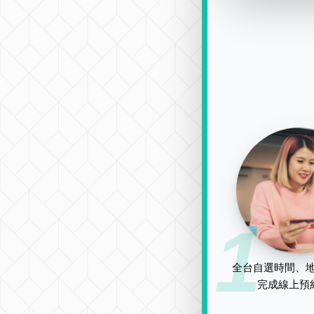
1
全台自選時間、地
完成線上預