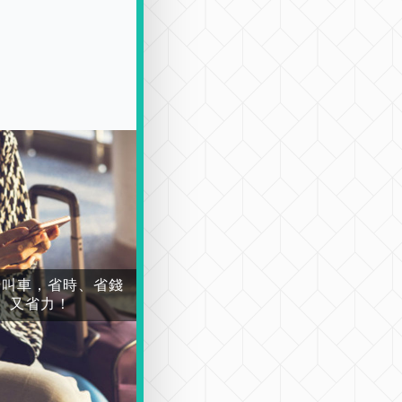
場叫車，省時、省錢
又省力！