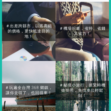
＃出差跨縣市，以搭高鐵
＃機場叫車，省時、省錢
的價格，更快抵達目的
又省力！
地！
＃秘境小旅行，抓緊時機
＃玩遍全台灣 368 鄉鎮，
搶拍照，免找車位輕鬆
讓你去得了，也回得來！
到！