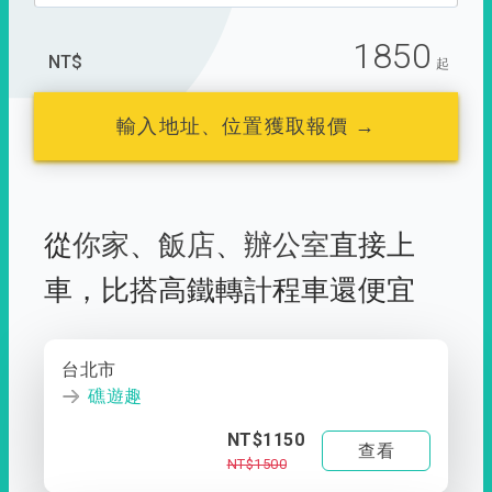
1850
NT$
起
輸入地址、位置獲取報價 →
從
你家
、
飯店
、
辦公室
直接上
車，
比搭高鐵轉計程車還便宜
台北市
礁遊趣
NT$1150
查看
NT$1500