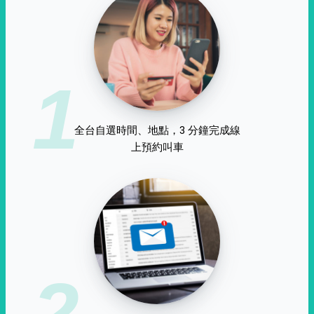
1
全台自選時間、地點，3 分鐘完成線
上預約叫車
2