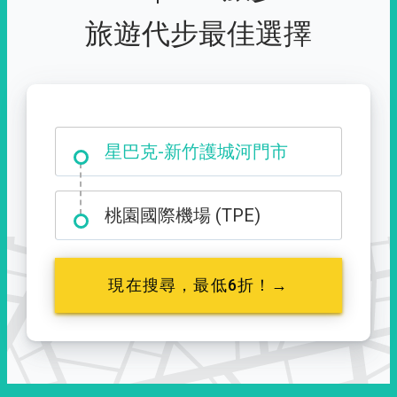
旅遊代步最佳選擇
大霸尖山登山口
星巴克-新竹護城河門市
桃園國際機場 (TPE)
現在搜尋，最低6折！→