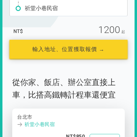
祈堂小巷民宿
1200
NT$
起
輸入地址、位置獲取報價 →
從
你家
、
飯店
、
辦公室
直接上
車，
比搭高鐵轉計程車還便宜
台北市
祈堂小巷民宿
NT$850