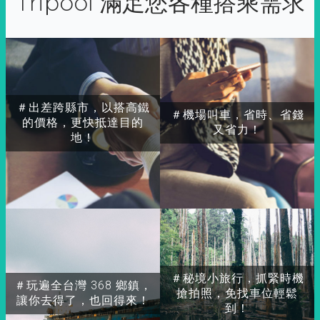
Tripool 滿足您各種搭乘需求
＃出差跨縣市，以搭高鐵
＃機場叫車，省時、省錢
的價格，更快抵達目的
又省力！
地！
＃秘境小旅行，抓緊時機
＃玩遍全台灣 368 鄉鎮，
搶拍照，免找車位輕鬆
讓你去得了，也回得來！
到！