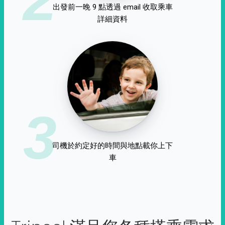
出發前一晚 9 點透過 email 收取乘車
詳細資料
3
司機於約定好的時間與地點載你上下
車