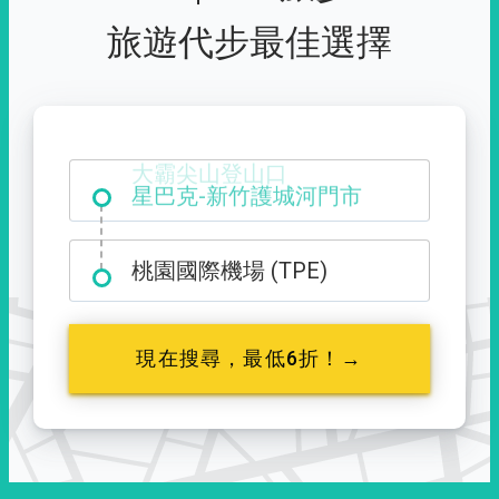
旅遊代步最佳選擇
大霸尖山登山口
桃園國際機場 (TPE)
現在搜尋，最低6折！→