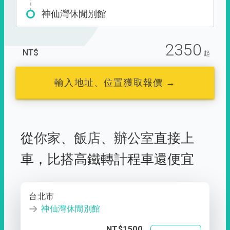
神仙灣休閒別館
2350
NT$
起
輸入地址、位置獲取報價 →
從
你家
、
飯店
、
辦公室
直接上
車，
比搭高鐵轉計程車還便宜
台北市
神仙灣休閒別館
NT$1500