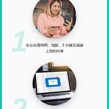
1
全台自選時間、地點，3 分鐘完成線
上預約叫車
2