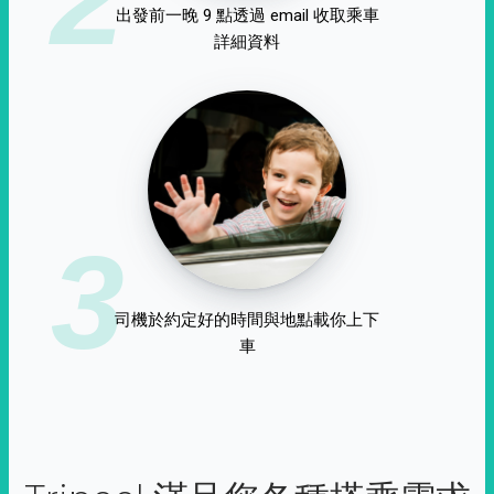
出發前一晚 9 點透過 email 收取乘車
詳細資料
3
司機於約定好的時間與地點載你上下
車