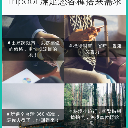
Tripool 滿足您各種搭乘需求
＃出差跨縣市，以搭高鐵
＃機場叫車，省時、省錢
的價格，更快抵達目的
又省力！
地！
＃秘境小旅行，抓緊時機
＃玩遍全台灣 368 鄉鎮，
搶拍照，免找車位輕鬆
讓你去得了，也回得來！
到！