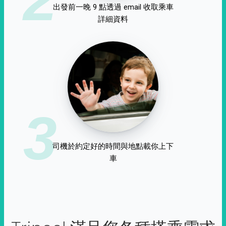
出發前一晚 9 點透過 email 收取乘車
詳細資料
3
司機於約定好的時間與地點載你上下
車