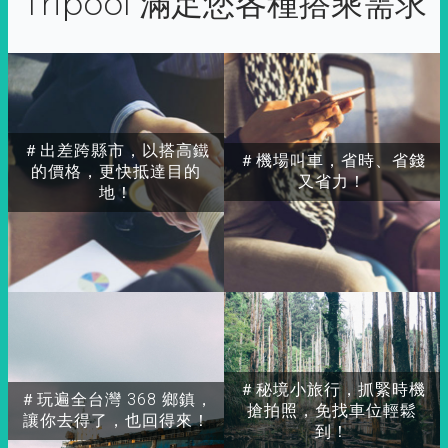
Tripool 滿足您各種搭乘需求
＃出差跨縣市，以搭高鐵
＃機場叫車，省時、省錢
的價格，更快抵達目的
又省力！
地！
＃秘境小旅行，抓緊時機
＃玩遍全台灣 368 鄉鎮，
搶拍照，免找車位輕鬆
讓你去得了，也回得來！
到！