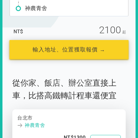
神農青舍
2100
NT$
起
輸入地址、位置獲取報價 →
從
你家
、
飯店
、
辦公室
直接上
車，
比搭高鐵轉計程車還便宜
台北市
神農青舍
NT$1300