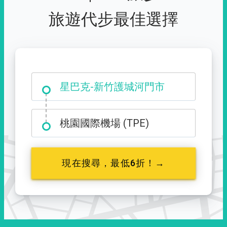
旅遊代步最佳選擇
大霸尖山登山口
桃園國際機場 (TPE)
現在搜尋，最低6折！→