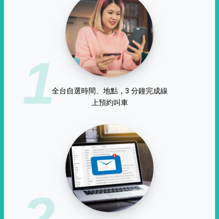
1
全台自選時間、地點，3 分鐘完成線
上預約叫車
2