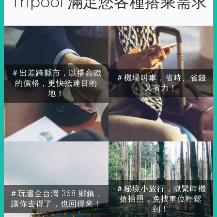
Tripool 滿足您各種搭乘需求
＃出差跨縣市，以搭高鐵
＃機場叫車，省時、省錢
的價格，更快抵達目的
又省力！
地！
＃秘境小旅行，抓緊時機
＃玩遍全台灣 368 鄉鎮，
搶拍照，免找車位輕鬆
讓你去得了，也回得來！
到！