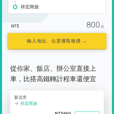
祥宏商旅
800
NT$
起
輸入地址、位置獲取報價 →
從
你家
、
飯店
、
辦公室
直接上
車，
比搭高鐵轉計程車還便宜
新北市
祥宏商旅
NT$650