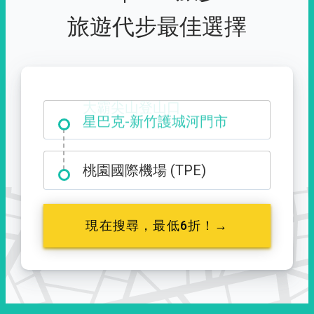
旅遊代步最佳選擇
大霸尖山登山口
桃園國際機場 (TPE)
現在搜尋，最低6折！→