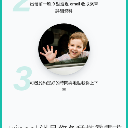
出發前一晚 9 點透過 email 收取乘車
詳細資料
3
司機於約定好的時間與地點載你上下
車