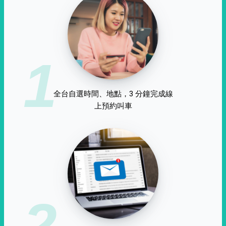
1
全台自選時間、地點，3 分鐘完成線
上預約叫車
2