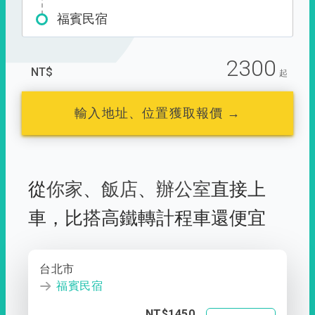
福賓民宿
2300
NT$
起
輸入地址、位置獲取報價 →
從
你家
、
飯店
、
辦公室
直接上
車，
比搭高鐵轉計程車還便宜
台北市
福賓民宿
NT$1450