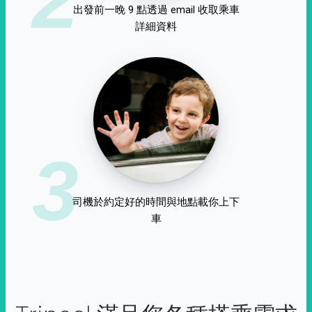
出發前一晚 9 點透過 email 收取乘車
詳細資料
3
司機於約定好的時間與地點載你上下
車