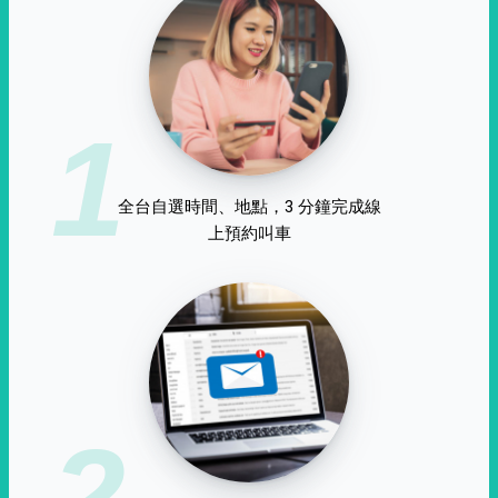
1
全台自選時間、地點，3 分鐘完成線
上預約叫車
2