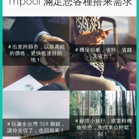
Tripool 滿足您各種搭乘需求
＃出差跨縣市，以搭高鐵
＃機場叫車，省時、省錢
的價格，更快抵達目的
又省力！
地！
＃秘境小旅行，抓緊時機
＃玩遍全台灣 368 鄉鎮，
搶拍照，免找車位輕鬆
讓你去得了，也回得來！
到！