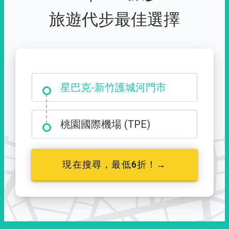
旅遊代步最佳選擇
大霸尖山登山口
桃園國際機場 (TPE)
現在搜尋，最低6折！→