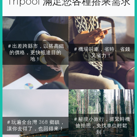
Tripool 滿足您各種搭乘需求
＃出差跨縣市，以搭高鐵
＃機場叫車，省時、省錢
的價格，更快抵達目的
又省力！
地！
＃秘境小旅行，抓緊時機
＃玩遍全台灣 368 鄉鎮，
搶拍照，免找車位輕鬆
讓你去得了，也回得來！
到！