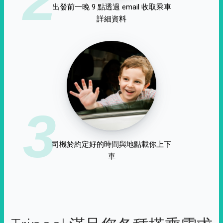
出發前一晚 9 點透過 email 收取乘車
詳細資料
3
司機於約定好的時間與地點載你上下
車