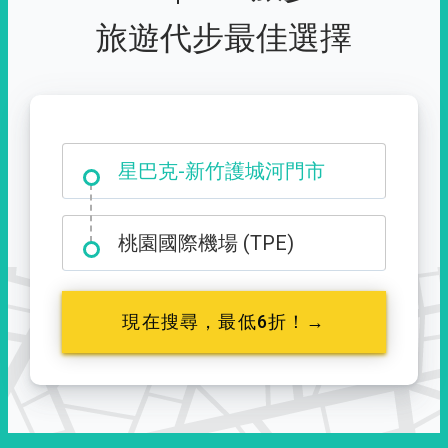
旅遊代步最佳選擇
大霸尖山登山口
星巴克-新竹護城河門市
桃園國際機場 (TPE)
現在搜尋，最低6折！→