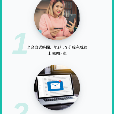
1
全台自選時間、地點，3 分鐘完成線
上預約叫車
2