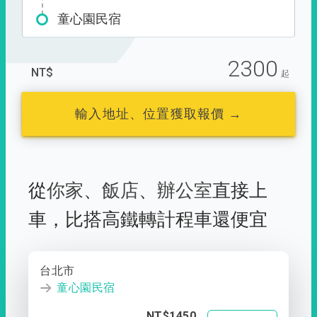
童心園民宿
2300
NT$
起
輸入地址、位置獲取報價 →
從
你家
、
飯店
、
辦公室
直接上
車，
比搭高鐵轉計程車還便宜
台北市
童心園民宿
NT$1450