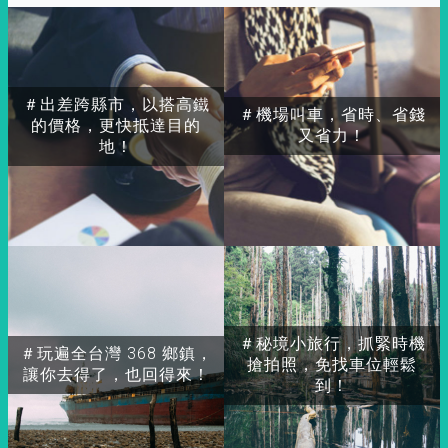
＃出差跨縣市，以搭高鐵
＃機場叫車，省時、省錢
的價格，更快抵達目的
又省力！
地！
＃秘境小旅行，抓緊時機
＃玩遍全台灣 368 鄉鎮，
搶拍照，免找車位輕鬆
讓你去得了，也回得來！
到！