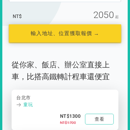
2050
NT$
起
輸入地址、位置獲取報價 →
從
你家
、
飯店
、
辦公室
直接上
車，
比搭高鐵轉計程車還便宜
台北市
童玩
NT$1300
查看
NT$1700