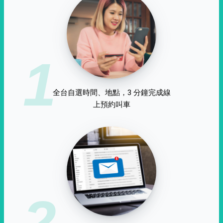
1
全台自選時間、地點，3 分鐘完成線
上預約叫車
2