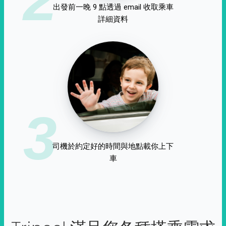
出發前一晚 9 點透過 email 收取乘車
詳細資料
3
司機於約定好的時間與地點載你上下
車