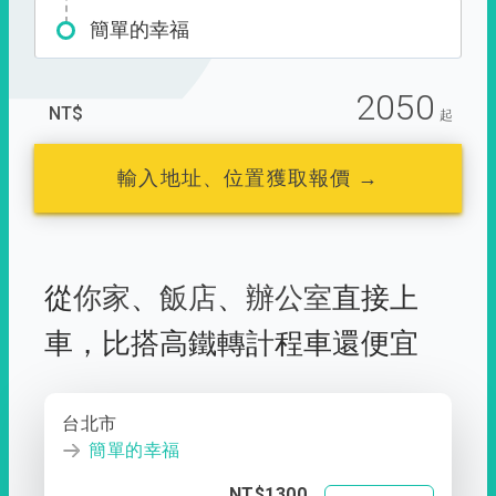
簡單的幸福
2050
NT$
起
輸入地址、位置獲取報價 →
從
你家
、
飯店
、
辦公室
直接上
車，
比搭高鐵轉計程車還便宜
台北市
簡單的幸福
NT$1300