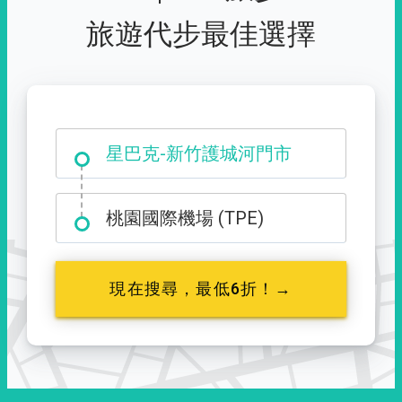
旅遊代步最佳選擇
大霸尖山登山口
桃園國際機場 (TPE)
現在搜尋，最低6折！→