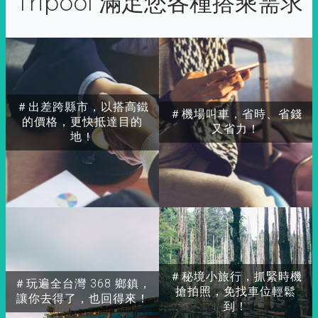
Tripool 滿足您各種搭乘需求
＃出差跨縣市，以搭高鐵
＃機場叫車，省時、省錢
的價格，更快抵達目的
又省力！
地！
＃秘境小旅行，抓緊時機
＃玩遍全台灣 368 鄉鎮，
搶拍照，免找車位輕鬆
讓你去得了，也回得來！
到！