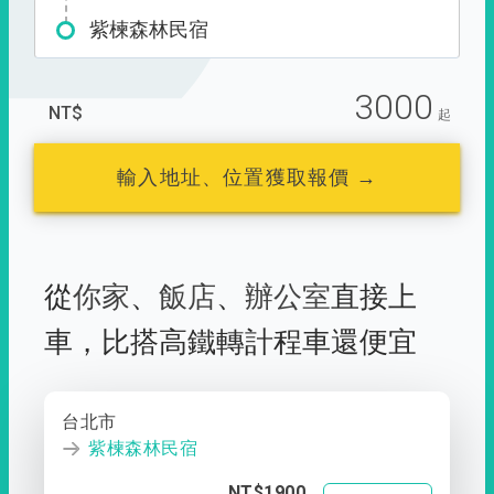
紫楝森林民宿
3000
NT$
起
輸入地址、位置獲取報價 →
從
你家
、
飯店
、
辦公室
直接上
車，
比搭高鐵轉計程車還便宜
台北市
紫楝森林民宿
NT$1900