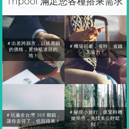
Tripool 滿足您各種搭乘需求
＃出差跨縣市，以搭高鐵
＃機場叫車，省時、省錢
的價格，更快抵達目的
又省力！
地！
＃秘境小旅行，抓緊時機
＃玩遍全台灣 368 鄉鎮，
搶拍照，免找車位輕鬆
讓你去得了，也回得來！
到！