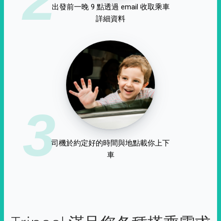
出發前一晚 9 點透過 email 收取乘車
詳細資料
3
司機於約定好的時間與地點載你上下
車