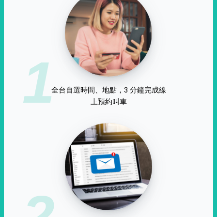
1
全台自選時間、地點，3 分鐘完成線
上預約叫車
2