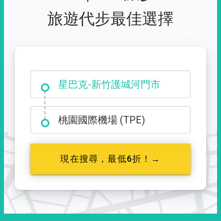
旅遊代步最佳選擇
大霸尖山登山口
桃園國際機場 (TPE)
現在搜尋，最低6折！→