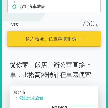
紫虹汽車旅館
750
NT$
起
輸入地址、位置獲取報價 →
從
你家
、
飯店
、
辦公室
直接上
車，
比搭高鐵轉計程車還便宜
台北市
紫虹汽車旅館
NT$600