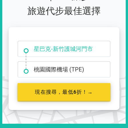
旅遊代步最佳選擇
大霸尖山登山口
桃園國際機場 (TPE)
現在搜尋，最低6折！→