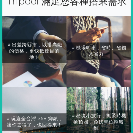
Tripool 滿足您各種搭乘需求
＃出差跨縣市，以搭高鐵
＃機場叫車，省時、省錢
的價格，更快抵達目的
又省力！
地！
＃秘境小旅行，抓緊時機
＃玩遍全台灣 368 鄉鎮，
搶拍照，免找車位輕鬆
讓你去得了，也回得來！
到！