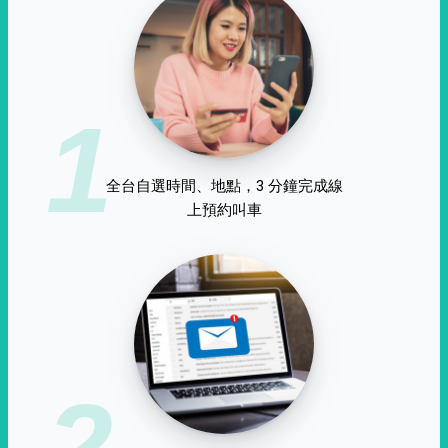
1
全台自選時間、地點，3 分鐘完成線
上預約叫車
2