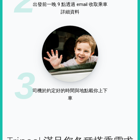
出發前一晚 9 點透過 email 收取乘車
詳細資料
3
司機於約定好的時間與地點載你上下
車