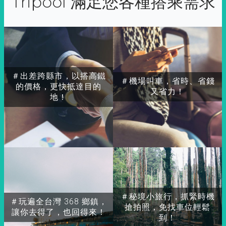
Tripool 滿足您各種搭乘需求
＃出差跨縣市，以搭高鐵
＃機場叫車，省時、省錢
的價格，更快抵達目的
又省力！
地！
＃秘境小旅行，抓緊時機
＃玩遍全台灣 368 鄉鎮，
搶拍照，免找車位輕鬆
讓你去得了，也回得來！
到！