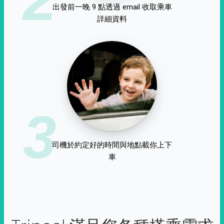
出發前一晚 9 點透過 email 收取乘車
詳細資料
3
司機於約定好的時間與地點載你上下
車