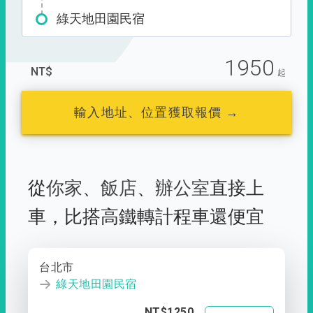
綠天地田園民宿
1950
NT$
起
輸入地址、位置獲取報價 →
從
你家
、
飯店
、
辦公室
直接上
車，
比搭高鐵轉計程車還便宜
台北市
綠天地田園民宿
NT$1250