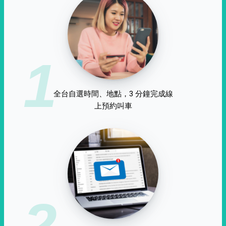
1
全台自選時間、地點，3 分鐘完成線
上預約叫車
2