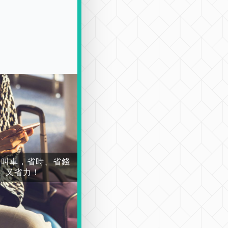
場叫車，省時、省錢
又省力！