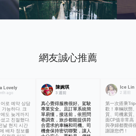
網友誠心推薦
陳婉琪
Ice Lin
a Lovely
2 週前
nth ago
3 週前
어로 예약 상담
真心覺得服務很好。駕駛
第一次搭乘Trip
 가능하다. 크
專業安全。且訂單系統簡
歡！車輛狀態
날에도 늦게까지
單易懂，接送前，依照問
質、司機素質
셨고 친절했다.
卷調查，旅步都能提供符
面CP值非常高
 전날 현지 시간
合需求的車輛和司機。司
與孕婦都覺得
시에 배차 정보를
機會保持密切聯繫，讓人
謝謝您們！