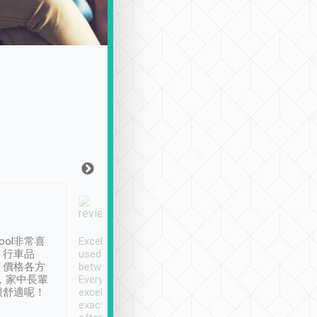
Joy Marsh
Benny Lau
1月12日
1 個月前
ool非常喜
Excellent service. We have
清境入住1晚, 由
、行車品
used Tripool to travel
清境, 都是乘坐由 Tri
、價格各方
between cities in Taiwan.
安排的車子, 接送都
，家中長輩
Every driver has been
去程司機早10分鐘到
很舒適呢！
excellent and arrives
程時遇上道路阻塞, 
exactly on time. As there is
鐘到達(可以接受),