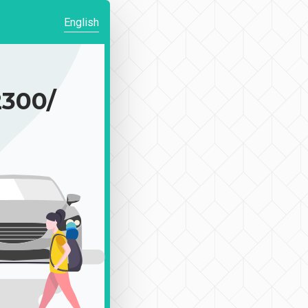
English
300/