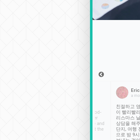
Sean Lee
Jack Ng
Eric
2018年12月30日
1個月前
a mo
ooking to Lavender
Tripool provides great
친절하고 영
- taichung.
service, vehicles in good-
이 빨리빨리
nous area with
condition and the driver
리스마스 
ny public transport.
service was awesome and
상담을 해주
er was so helpful
thoughtful. Driver went the
단지, 여행
ty ( telling us
extra mile on my last
으로 밤 9