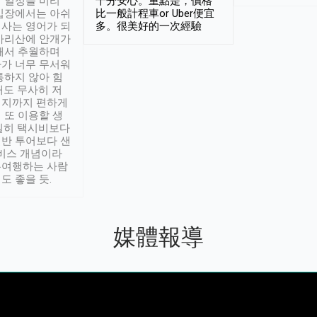
 일정을 미리
十分安心。重點是，價格
입장에서는 아쉬
比一般計程車or Uber便宜
사는 영어가 되
多。很美好的一次經驗
아리산에 안개가
해서 추월하며
가 너무 무서워
통하지 않아 힘
래도 무사히 저
적지까지 편하게
 또 이용할 생
실히 택시비보다
반 투어보다 샌
서비스 개념이라
유여행하는 사람
도 좋을 듯.
媒體報導