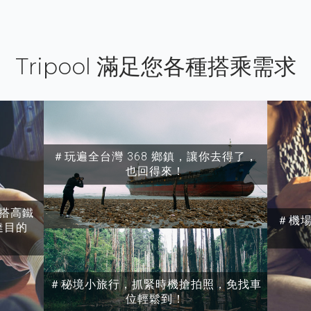
Tripool 滿足您各種搭乘需求
＃玩遍全台灣 368 鄉鎮，讓你去得了，
也回得來！
搭高鐵
＃機
達目的
＃秘境小旅行，抓緊時機搶拍照，免找車
位輕鬆到！