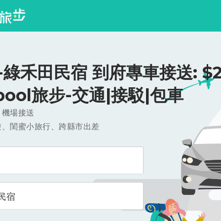
綠禾田民宿 到府專車接送: $2
ipool旅步-交通|接駁|包車
，機場接送
遊、閨蜜小旅行、跨縣市出差
民宿