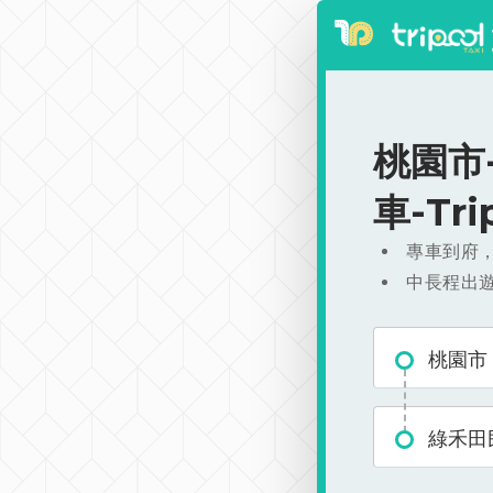
桃園市-
車-Tr
專車到府
中長程出
桃園市
綠禾田