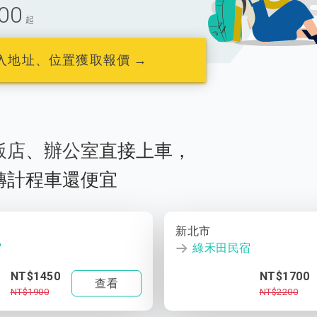
00
起
入地址、位置獲取報價 →
飯店
、
辦公室
直接上車，
轉計程車還便宜
新北市
宿
綠禾田民宿
NT$1450
NT$1700
查看
NT$1900
NT$2200