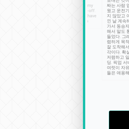
ther places of
booking to confirm if I
보내는 것이
t not known to
have safely arrived at my
짜는 사람 
 so definitely more
destination after drop-off.
웠고 운전기
se” feels). Really
Definitely something I have
지 않았고 
t. No delay in
not seen elsewhere 👍
낀 날 계속
and had a lovely
가서 동승자
up to lavender
해서 말도 
 Thank you tripool!
들었다. 그
렴하게 목
잘 도착해서
각이다. 확
저렴하고 일
딩. 픽업 
여럿이 자
들은 애용해