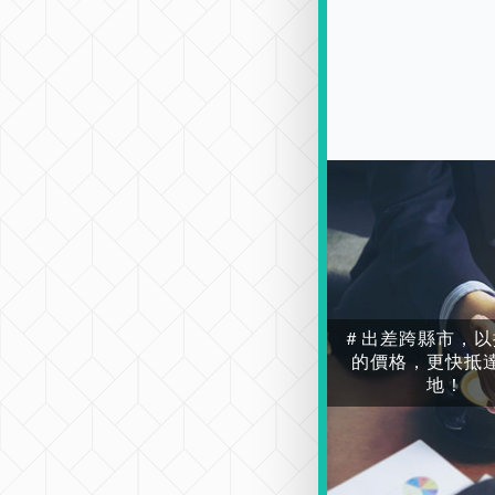
＃出差跨縣市，以
的價格，更快抵
地！