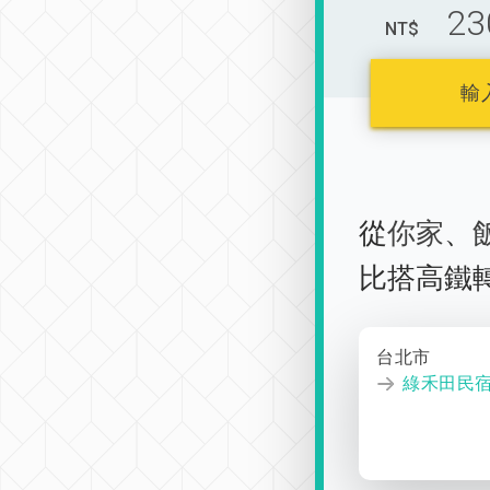
23
NT$
輸
從
你家
、
比搭高鐵
台北市
綠禾田民