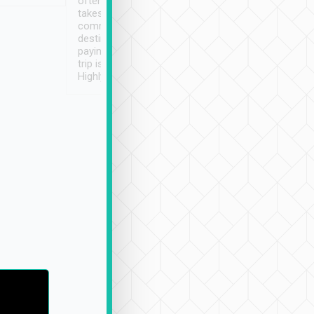
often limited English it
潔, 沒有煙味, 車
takes the difficulty out of
定
communicating the
destination details and
paying online prior to the
trip is very convenient.
Highly recommended