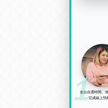
1
全台自選時間、地
完成線上預