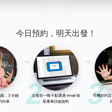
今日預約，明天出發！
2
3
點，3 分鐘
出發前一晚 9 點透過 email 收
司機於約定
約叫車
取乘車詳細資料