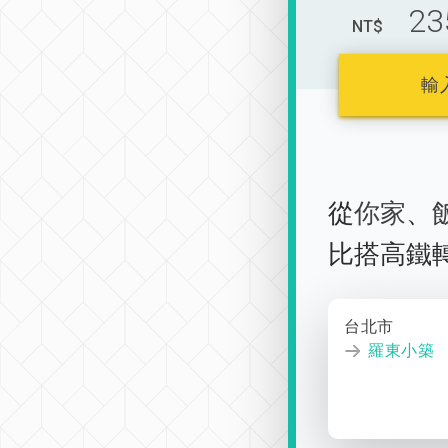
23
NT$
輸
從
你家
、
比搭高鐵
台北市
羅東小築