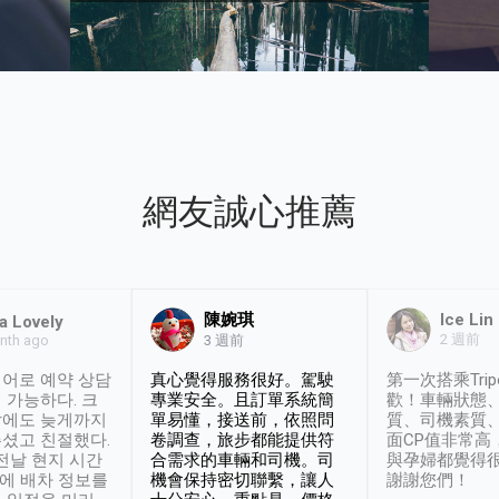
網友誠心推薦
陳婉琪
Ice Lin
a Lovely
2 週前
nth ago
3 週前
어로 예약 상담
真心覺得服務很好。駕駛
第一次搭乘Trip
 가능하다. 크
專業安全。且訂單系統簡
歡！車輛狀態
날에도 늦게까지
單易懂，接送前，依照問
質、司機素質
셨고 친절했다.
卷調查，旅步都能提供符
面CP值非常高
 전날 현지 시간
合需求的車輛和司機。司
與孕婦都覺得
시에 배차 정보를
機會保持密切聯繫，讓人
謝謝您們！