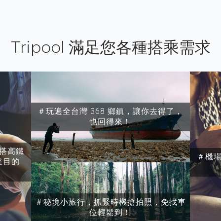
Tripool 滿足您各種搭乘需求
＃玩遍全台灣 368 鄉鎮，讓你去得了，
也回得來！
搭高鐵
＃機
達目的
＃秘境小旅行，抓緊時機搶拍照，免找車
位輕鬆到！