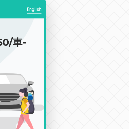
English
0/車-