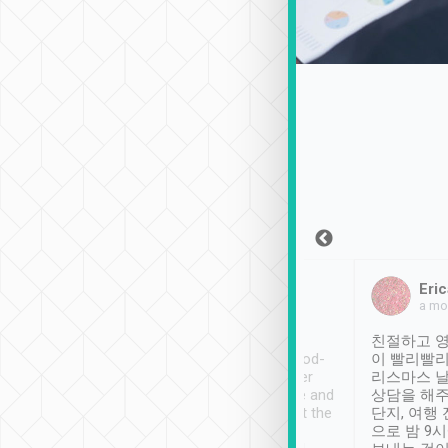
Sean Lee
Jack Ng
Eric
2018年12月30日
1個月前
a mo
ooking to Lavender
Tripool provides great
친절하고 영
- taichung.
service, vehicles in good-
이 빨리빨리
nous area with
condition and the driver
리스마스 
ny public transport.
service was awesome and
상담을 해주
er was so helpful
thoughtful. Driver went the
단지, 여행
ty ( telling us
extra mile on my last
으로 밤 9