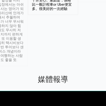
 일정을 미리
十分安心。重點是，價格
입장에서는 아쉬
比一般計程車or Uber便宜
사는 영어가 되
多。很美好的一次經驗
아리산에 안개가
해서 추월하며
가 너무 무서워
통하지 않아 힘
래도 무사히 저
적지까지 편하게
 또 이용할 생
실히 택시비보다
반 투어보다 샌
서비스 개념이라
유여행하는 사람
도 좋을 듯.
媒體報導