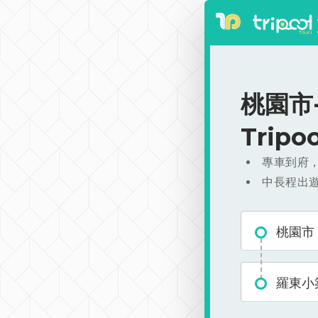
桃園市-
Trip
專車到府
中長程出
桃園市
羅東小