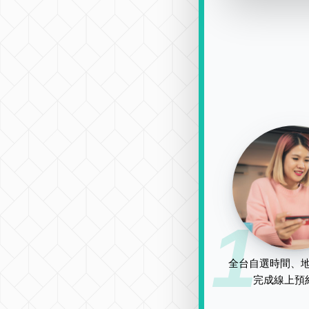
1
全台自選時間、地
完成線上預