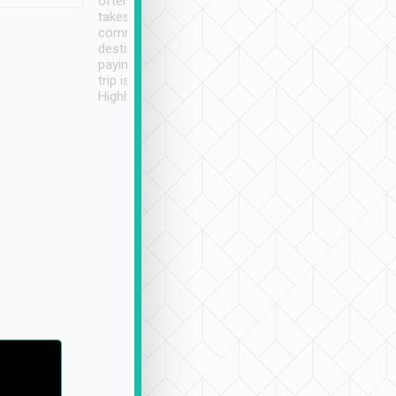
often limited English it
潔, 沒有煙味, 車
takes the difficulty out of
定
communicating the
destination details and
paying online prior to the
trip is very convenient.
Highly recommended