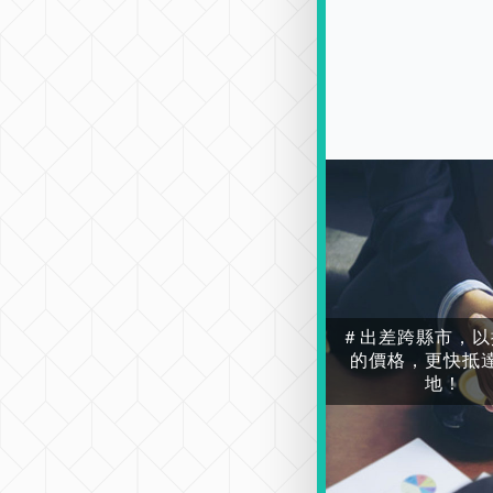
＃出差跨縣市，以
的價格，更快抵
地！