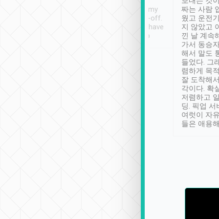
ther places of
booking to confirm if I
보내는 것이
t not known to
have safely arrived at my
짜는 사람 
 so definitely more
destination after drop-off.
웠고 운전기
se” feels). Really
Definitely something I have
지 않았고 
t. No delay in
not seen elsewhere 👍
낀 날 계속
and had a lovely
가서 동승자
up to lavender
해서 말도 
 Thank you tripool!
들었다. 그
렴하게 목
잘 도착해서
각이다. 확
저렴하고 일
딩. 픽업 
여럿이 자
들은 애용해