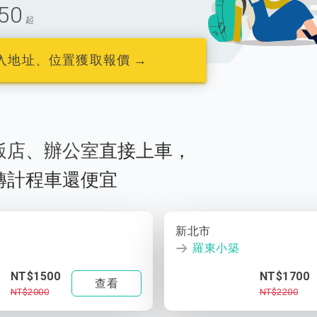
50
起
入地址、位置獲取報價 →
飯店
、
辦公室
直接上車，
轉計程車還便宜
新北市
羅東小築
NT$1500
NT$1700
查看
NT$2000
NT$2200