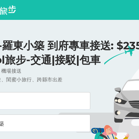
羅東小築 到府專車接送: $235
ool旅步-交通|接駁|包車
，機場接送
遊、閨蜜小旅行、跨縣市出差
築