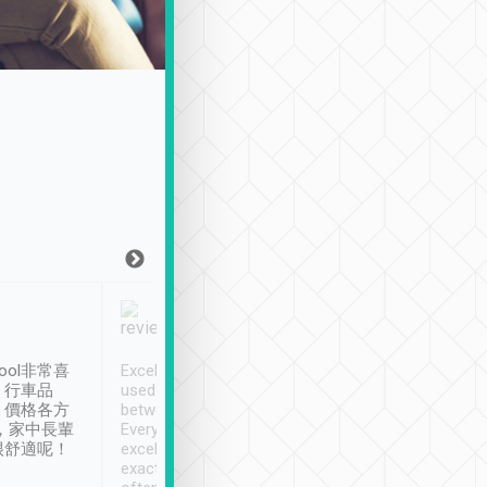
Joy Marsh
Benny Lau
1月12日
1 個月前
ool非常喜
Excellent service. We have
清境入住1晚, 由
、行車品
used Tripool to travel
清境, 都是乘坐由 Tri
、價格各方
between cities in Taiwan.
安排的車子, 接送都
，家中長輩
Every driver has been
去程司機早10分鐘到
很舒適呢！
excellent and arrives
程時遇上道路阻塞, 
exactly on time. As there is
鐘到達(可以接受),