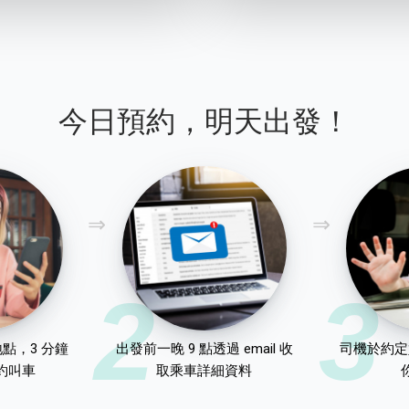
今日預約，明天出發！
2
3
點，3 分鐘
出發前一晚 9 點透過 email 收
司機於約定
約叫車
取乘車詳細資料