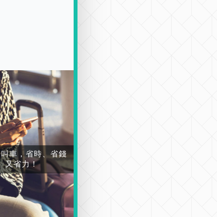
場叫車，省時、省錢
又省力！