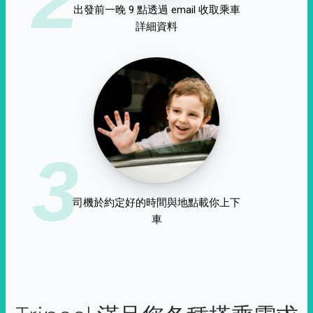
出發前一晚 9 點透過 email 收取乘車
詳細資料
3
司機於約定好的時間與地點載你上下
車