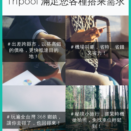
Tripool 滿足您各種搭乘需求
＃出差跨縣市，以搭高鐵
＃機場叫車，省時、省錢
的價格，更快抵達目的
又省力！
地！
＃秘境小旅行，抓緊時機
＃玩遍全台灣 368 鄉鎮，
搶拍照，免找車位輕鬆
讓你去得了，也回得來！
到！