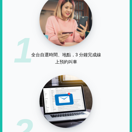
1
全台自選時間、地點，3 分鐘完成線
上預約叫車
2