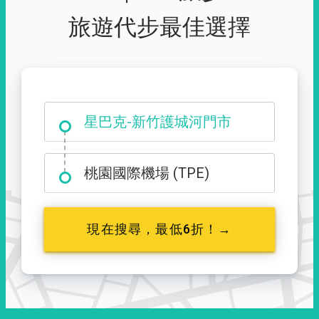
旅遊代步最佳選擇
大霸尖山登山口
星巴克-新竹護城河門市
桃園國際機場 (TPE)
現在搜尋，最低6折！→