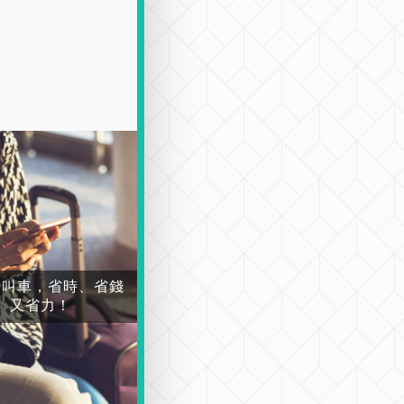
場叫車，省時、省錢
又省力！