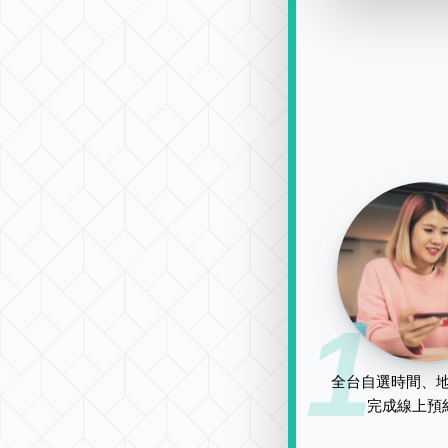
1
全台自選時間、地
完成線上預