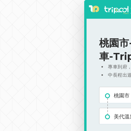
桃園市-
車-Tr
專車到府
中長程出
桃園市
美代溫