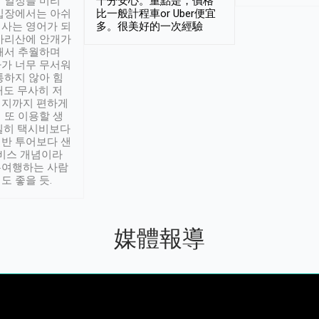
 일정을 미리
十分安心。重點是，價格
입장에서는 아쉬
比一般計程車or Uber便宜
사는 영어가 되
多。很美好的一次經驗
아리산에 안개가
해서 추월하며
가 너무 무서워
통하지 않아 힘
래도 무사히 저
적지까지 편하게
 또 이용할 생
실히 택시비보다
반 투어보다 샌
서비스 개념이라
유여행하는 사람
도 좋을 듯.
媒體報導