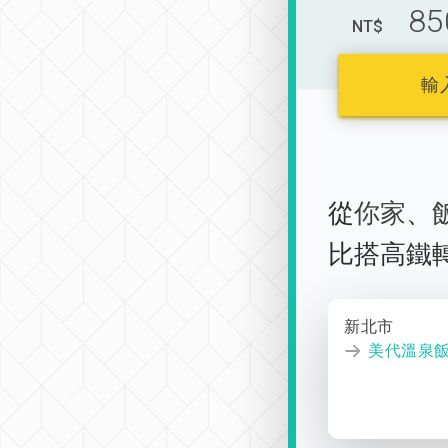
85
NT$
輸
從
你家
、
比搭高鐵
新北市
美代溫泉