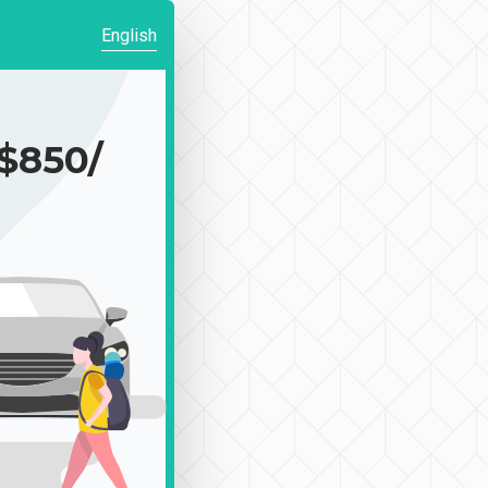
English
850/