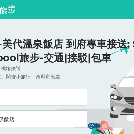
美代溫泉飯店 到府專車接送: $
ipool旅步-交通|接駁|包車
，機場接送
遊、閨蜜小旅行、跨縣市出差
泉飯店