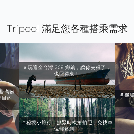
Tripool 滿足您各種搭乘需求
＃玩遍全台灣 368 鄉鎮，讓你去得了，
也回得來！
搭高鐵
＃機
達目的
＃秘境小旅行，抓緊時機搶拍照，免找車
位輕鬆到！