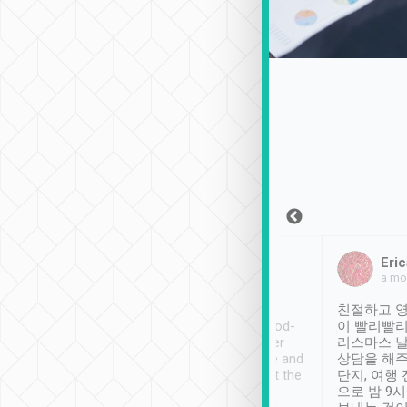
Sean Lee
Jack Ng
Eric
2018年12月30日
1個月前
a mo
ooking to Lavender
Tripool provides great
친절하고 영
- taichung.
service, vehicles in good-
이 빨리빨리
nous area with
condition and the driver
리스마스 
ny public transport.
service was awesome and
상담을 해주
er was so helpful
thoughtful. Driver went the
단지, 여행
ty ( telling us
extra mile on my last
으로 밤 9