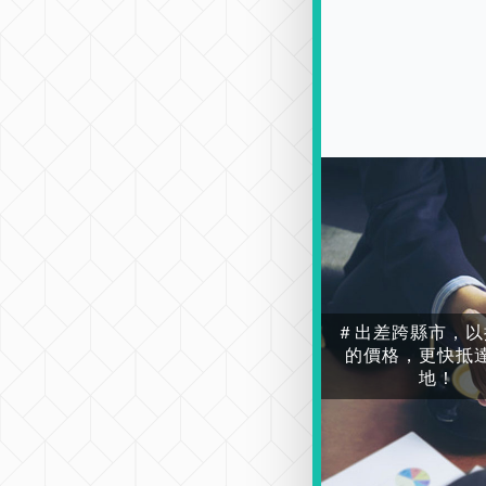
＃出差跨縣市，以
的價格，更快抵
地！