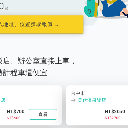
0
起
入地址、位置獲取報價 →
飯店
、
辦公室
直接上車，
轉計程車還便宜
台中市
飯店
美代溫泉飯店
NT$700
NT$2050
查看
NT$900
NT$2700