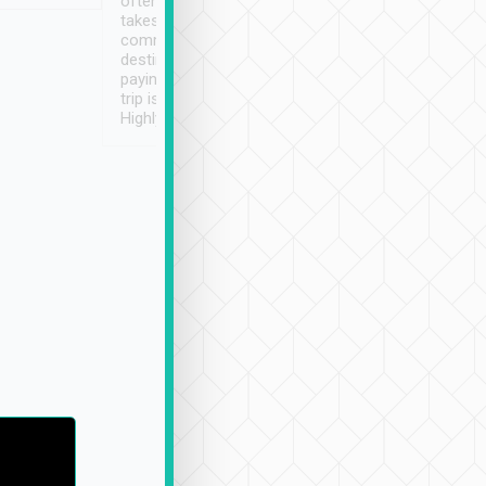
often limited English it
潔, 沒有煙味, 車
takes the difficulty out of
定
communicating the
destination details and
paying online prior to the
trip is very convenient.
Highly recommended