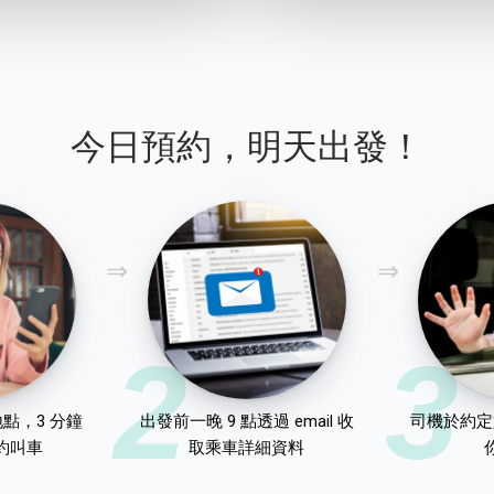
今日預約，明天出發！
2
3
點，3 分鐘
出發前一晚 9 點透過 email 收
司機於約定
約叫車
取乘車詳細資料