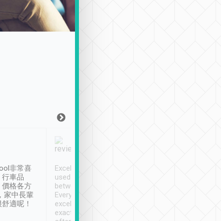
Joy Marsh
Benny Lau
1月12日
1 個月前
ool非常喜
Excellent service. We have
清境入住1晚, 由
、行車品
used Tripool to travel
清境, 都是乘坐由 Tri
、價格各方
between cities in Taiwan.
安排的車子, 接送都
，家中長輩
Every driver has been
去程司機早10分鐘到
很舒適呢！
excellent and arrives
程時遇上道路阻塞, 
exactly on time. As there is
鐘到達(可以接受),