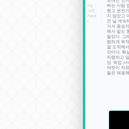
ther places of
booking to confirm if I
보내는 것이
t not known to
have safely arrived at my
짜는 사람 
 so definitely more
destination after drop-off.
웠고 운전기
se” feels). Really
Definitely something I have
지 않았고 
t. No delay in
not seen elsewhere 👍
낀 날 계속
and had a lovely
가서 동승자
up to lavender
해서 말도 
 Thank you tripool!
들었다. 그
렴하게 목
잘 도착해서
각이다. 확
저렴하고 일
딩. 픽업 
여럿이 자
들은 애용해