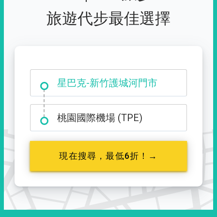
旅遊代步最佳選擇
大霸尖山登山口
星巴克-新竹護城河門市
桃園國際機場 (TPE)
現在搜尋，最低6折！→