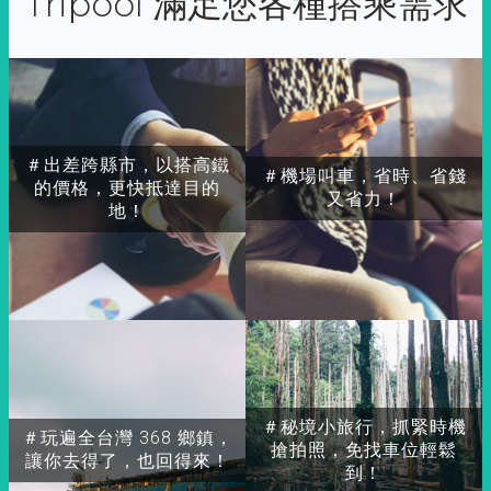
Tripool 滿足您各種搭乘需求
＃出差跨縣市，以搭高鐵
＃機場叫車，省時、省錢
的價格，更快抵達目的
又省力！
地！
＃秘境小旅行，抓緊時機
＃玩遍全台灣 368 鄉鎮，
搶拍照，免找車位輕鬆
讓你去得了，也回得來！
到！