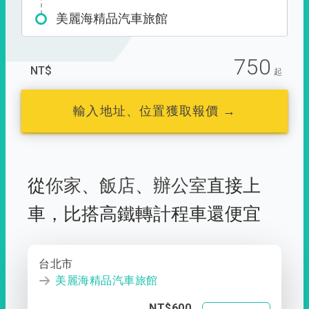
美麗海精品汽車旅館
750
NT$
起
輸入地址、位置獲取報價 →
從
你家
、
飯店
、
辦公室
直接上
車，
比搭高鐵轉計程車還便宜
台北市
美麗海精品汽車旅館
NT$600