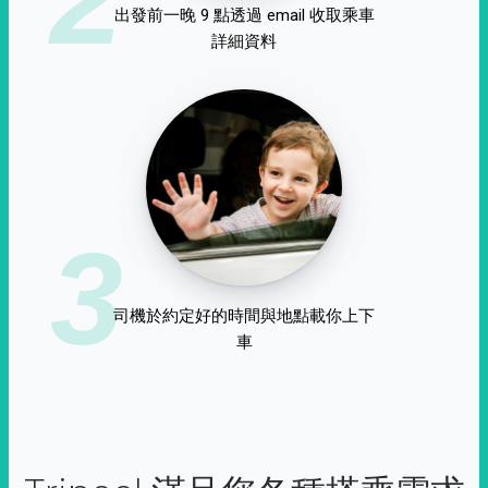
出發前一晚 9 點透過 email 收取乘車
詳細資料
3
司機於約定好的時間與地點載你上下
車