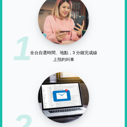
1
全台自選時間、地點，3 分鐘完成線
上預約叫車
2