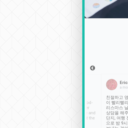
Sean Lee
Jack Ng
Eric
2018年12月30日
1個月前
a mo
ooking to Lavender
Tripool provides great
친절하고 영
- taichung.
service, vehicles in good-
이 빨리빨리
nous area with
condition and the driver
리스마스 
ny public transport.
service was awesome and
상담을 해주
er was so helpful
thoughtful. Driver went the
단지, 여행
ty ( telling us
extra mile on my last
으로 밤 9