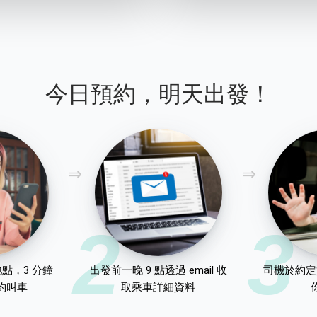
今日預約，明天出發！
2
3
點，3 分鐘
出發前一晚 9 點透過 email 收
司機於約定
約叫車
取乘車詳細資料