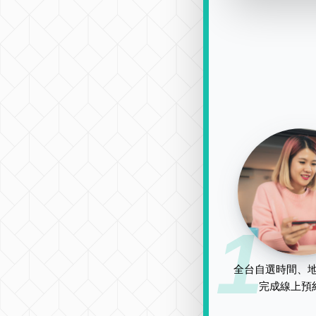
1
全台自選時間、地
完成線上預