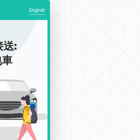
English
送:
包車