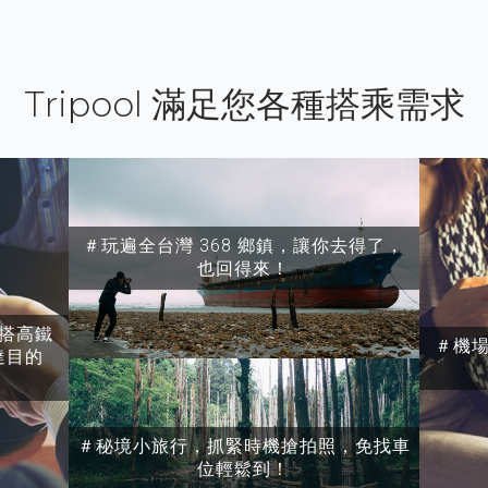
Tripool 滿足您各種搭乘需求
＃玩遍全台灣 368 鄉鎮，讓你去得了，
也回得來！
搭高鐵
＃機
達目的
＃秘境小旅行，抓緊時機搶拍照，免找車
位輕鬆到！