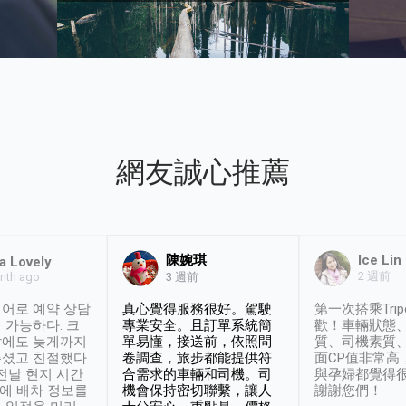
網友誠心推薦
陳婉琪
Ice Lin
a Lovely
2 週前
nth ago
3 週前
어로 예약 상담
真心覺得服務很好。駕駛
第一次搭乘Trip
 가능하다. 크
專業安全。且訂單系統簡
歡！車輛狀態
날에도 늦게까지
單易懂，接送前，依照問
質、司機素質
셨고 친절했다.
卷調查，旅步都能提供符
面CP值非常高
 전날 현지 시간
合需求的車輛和司機。司
與孕婦都覺得
시에 배차 정보를
機會保持密切聯繫，讓人
謝謝您們！