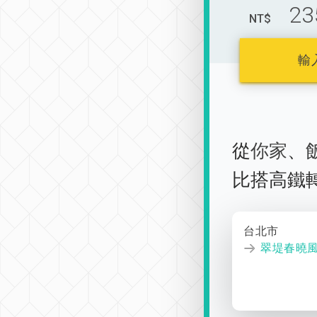
23
NT$
輸
從
你家
、
比搭高鐵
台北市
翠堤春曉