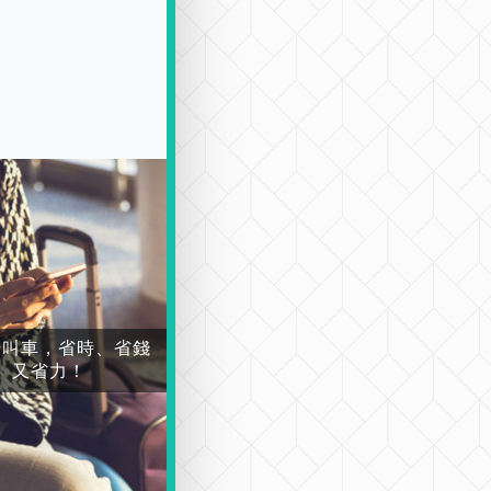
場叫車，省時、省錢
又省力！