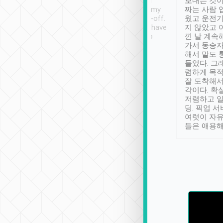
ther places of
booking to confirm if I
보내는 것이
t not known to
have safely arrived at my
짜는 사람 
 so definitely more
destination after drop-off.
웠고 운전기
se” feels). Really
Definitely something I have
지 않았고 
t. No delay in
not seen elsewhere 👍
낀 날 계속
and had a lovely
가서 동승자
up to lavender
해서 말도 
 Thank you tripool!
들었다. 그
렴하게 목
잘 도착해서
각이다. 확
저렴하고 일
딩. 픽업 
여럿이 자
들은 애용해