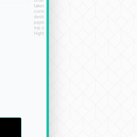
often limited English it
潔, 沒有煙味, 車
takes the difficulty out of
定
communicating the
destination details and
paying online prior to the
trip is very convenient.
Highly recommended