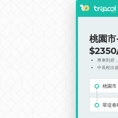
桃園市
$235
專車到府
中長程出
桃園市
翠堤春