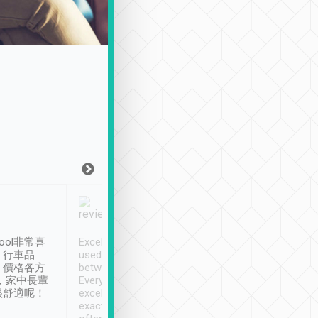
Joy Marsh
Benny Lau
1月12日
1 個月前
ool非常喜
Excellent service. We have
清境入住1晚, 由
、行車品
used Tripool to travel
清境, 都是乘坐由 Tri
、價格各方
between cities in Taiwan.
安排的車子, 接送都
，家中長輩
Every driver has been
去程司機早10分鐘到
很舒適呢！
excellent and arrives
程時遇上道路阻塞, 
exactly on time. As there is
鐘到達(可以接受),