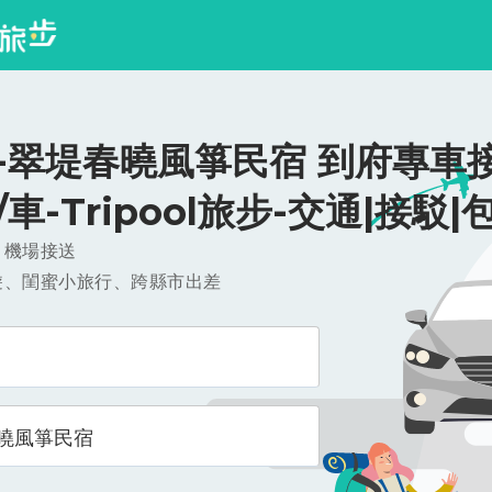
-翠堤春曉風箏民宿 到府專車接
0/車-Tripool旅步-交通|接駁|
，機場接送
遊、閨蜜小旅行、跨縣市出差
曉風箏民宿