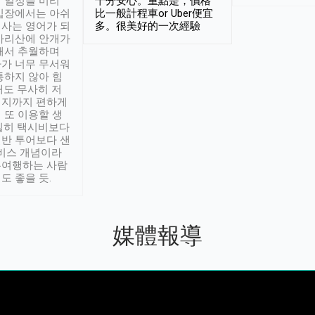
 일정을 미리
十分安心。重點是，價格
입장에서는 아쉬
比一般計程車or Uber便宜
사는 영어가 되
多。很美好的一次經驗
아리산에 안개가
해서 추월하며
가 너무 무서워
통하지 않아 힘
래도 무사히 저
적지까지 편하게
 또 이용할 생
실히 택시비보다
반 투어보다 샌
서비스 개념이라
유여행하는 사람
도 좋을 듯.
媒體報導