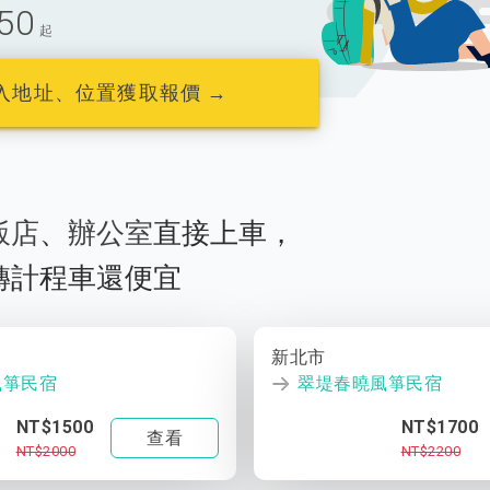
50
起
入地址、位置獲取報價 →
飯店
、
辦公室
直接上車，
轉計程車還便宜
新北市
風箏民宿
翠堤春曉風箏民宿
NT$1500
NT$1700
查看
NT$2000
NT$2200