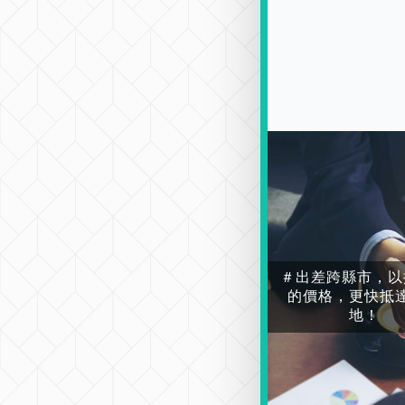
＃出差跨縣市，以
的價格，更快抵
地！