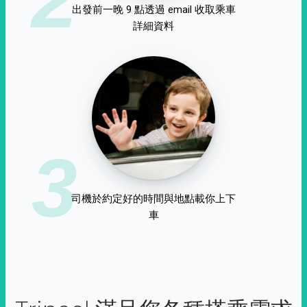
出發前一晚 9 點透過 email 收取乘車
詳細資料
3
司機於約定好的時間與地點載你上下
車