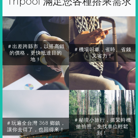
Tripool 滿足您各種搭乘需求
＃出差跨縣市，以搭高鐵
＃機場叫車，省時、省錢
的價格，更快抵達目的
又省力！
地！
＃秘境小旅行，抓緊時機
＃玩遍全台灣 368 鄉鎮，
搶拍照，免找車位輕鬆
讓你去得了，也回得來！
到！