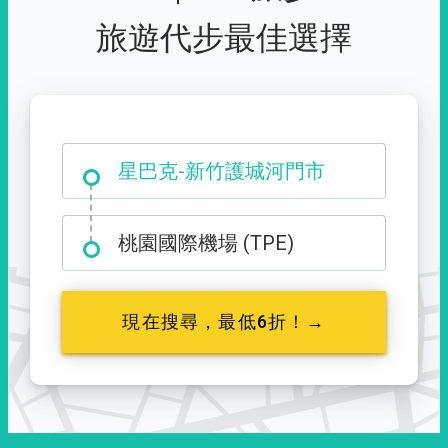
旅遊代步最佳選擇
大霸尖山登山口
桃園國際機場 (TPE)
現在搜尋，最低6折！→