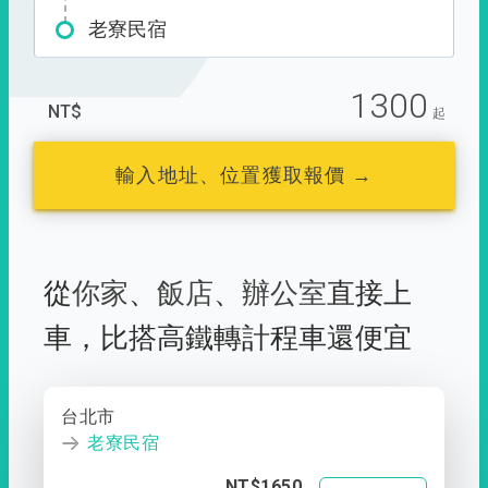
老寮民宿
1300
NT$
起
輸入地址、位置獲取報價 →
從
你家
、
飯店
、
辦公室
直接上
車，
比搭高鐵轉計程車還便宜
台北市
老寮民宿
NT$1650