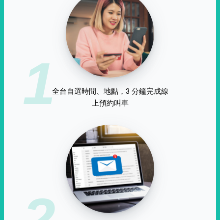
1
全台自選時間、地點，3 分鐘完成線
上預約叫車
2