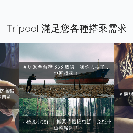
Tripool 滿足您各種搭乘需求
＃玩遍全台灣 368 鄉鎮，讓你去得了，
也回得來！
搭高鐵
＃機
達目的
＃秘境小旅行，抓緊時機搶拍照，免找車
位輕鬆到！