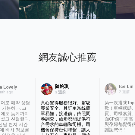
網友誠心推薦
陳婉琪
Ice Lin
a Lovely
2 週前
nth ago
3 週前
어로 예약 상담
真心覺得服務很好。駕駛
第一次搭乘Trip
 가능하다. 크
專業安全。且訂單系統簡
歡！車輛狀態
날에도 늦게까지
單易懂，接送前，依照問
質、司機素質
셨고 친절했다.
卷調查，旅步都能提供符
面CP值非常高
 전날 현지 시간
合需求的車輛和司機。司
與孕婦都覺得
시에 배차 정보를
機會保持密切聯繫，讓人
謝謝您們！