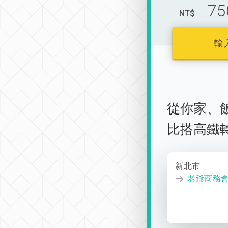
75
NT$
輸
從
你家
、
比搭高鐵
新北市
老爺商務