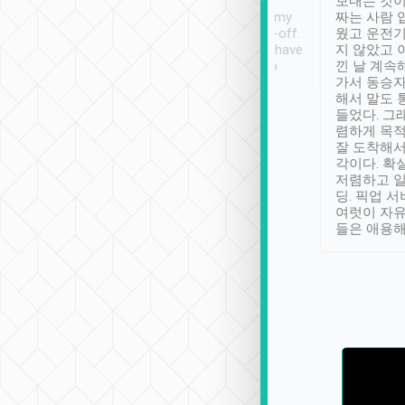
ther places of
booking to confirm if I
보내는 것이
t not known to
have safely arrived at my
짜는 사람 
 so definitely more
destination after drop-off.
웠고 운전기
se” feels). Really
Definitely something I have
지 않았고 
t. No delay in
not seen elsewhere 👍
낀 날 계속
and had a lovely
가서 동승자
up to lavender
해서 말도 
 Thank you tripool!
들었다. 그
렴하게 목
잘 도착해서
각이다. 확
저렴하고 일
딩. 픽업 
여럿이 자
들은 애용해