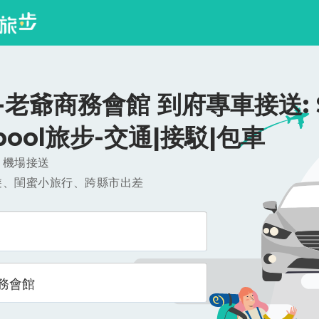
老爺商務會館 到府專車接送: $
ipool旅步-交通|接駁|包車
，機場接送
遊、閨蜜小旅行、跨縣市出差
務會館