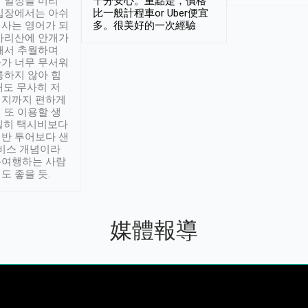
 일정을 미리
十分安心。重點是，價格
입장에서는 아쉬
比一般計程車or Uber便宜
사는 영어가 되
多。很美好的一次經驗
아리산에 안개가
해서 추월하며
가 너무 무서워
통하지 않아 힘
래도 무사히 저
적지까지 편하게
 또 이용할 생
실히 택시비보다
반 투어보다 샌
서비스 개념이라
유여행하는 사람
도 좋을 듯.
媒體報導