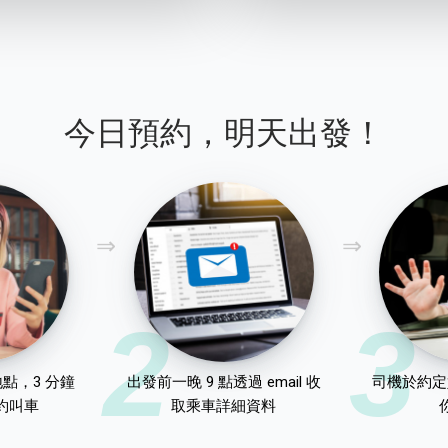
今日預約，明天出發！
2
3
點，3 分鐘
出發前一晚 9 點透過 email 收
司機於約定
約叫車
取乘車詳細資料