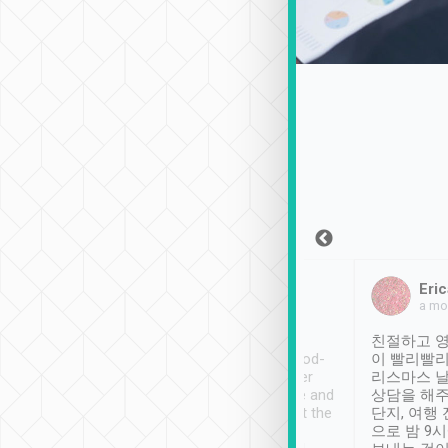
Sean Lee
Jack Ng
Eric
2018年12月30日
1個月前
a mo
ooking to Lavender
Tripool provides great
친절하고 영
- taichung.
service, vehicles in good-
이 빨리빨리
nous area with
condition and the driver
리스마스 
ny public transport.
service was awesome and
상담을 해주
er was so helpful
thoughtful. Driver went the
단지, 여행
ty ( telling us
extra mile on my last
으로 밤 9