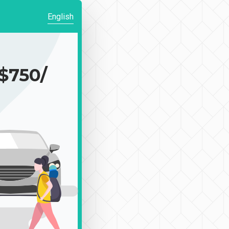
English
750/