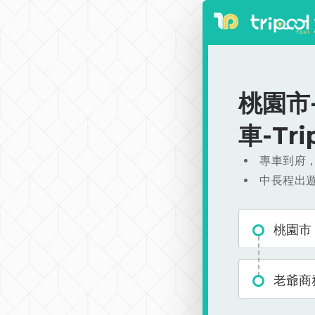
桃園市-
車-Tr
專車到府
中長程出
桃園市
老爺商