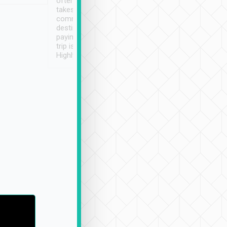
often limited English it
潔, 沒有煙味, 車
takes the difficulty out of
定
communicating the
destination details and
paying online prior to the
trip is very convenient.
Highly recommended