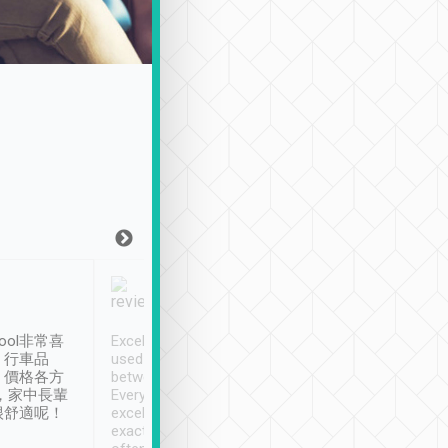
Joy Marsh
Benny Lau
1月12日
1 個月前
ool非常喜
Excellent service. We have
清境入住1晚, 由
、行車品
used Tripool to travel
清境, 都是乘坐由 Tri
、價格各方
between cities in Taiwan.
安排的車子, 接送都
，家中長輩
Every driver has been
去程司機早10分鐘到
很舒適呢！
excellent and arrives
程時遇上道路阻塞, 
exactly on time. As there is
鐘到達(可以接受),