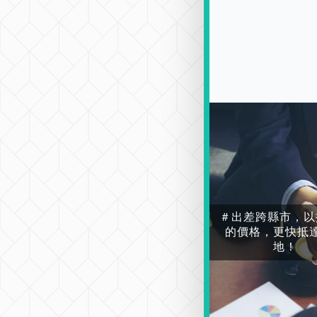
＃出差跨縣市，以
的價格，更快抵
地！