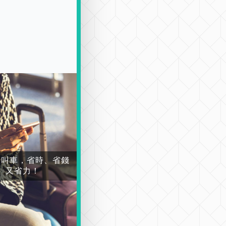
場叫車，省時、省錢
又省力！