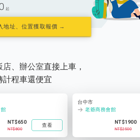
0
起
入地址、位置獲取報價 →
飯店
、
辦公室
直接上車，
轉計程車還便宜
台中市
會館
老爺商務會館
NT$650
NT$1900
查看
NT$800
NT$2500